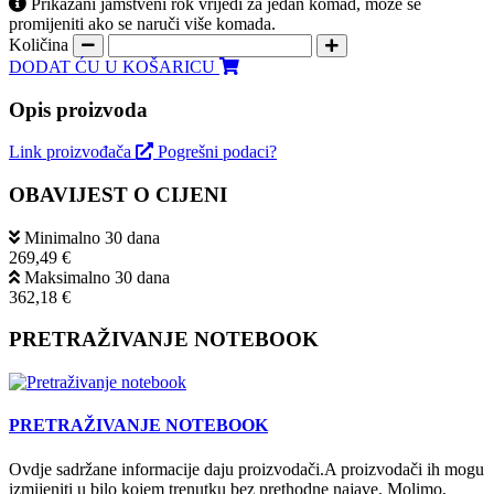
Prikazani jamstveni rok vrijedi za jedan komad, može se
promijeniti ako se naruči više komada.
Količina
DODAT ĆU U KOŠARICU
Opis proizvoda
Link proizvođača
Pogrešni podaci?
OBAVIJEST O CIJENI
Minimalno 30 dana
269,49 €
Maksimalno 30 dana
362,18 €
PRETRAŽIVANJE NOTEBOOK
PRETRAŽIVANJE NOTEBOOK
Ovdje sadržane informacije daju proizvodači.A proizvodači ih mogu
izmijeniti u bilo kojem trenutku bez prethodne najave. Molimo,