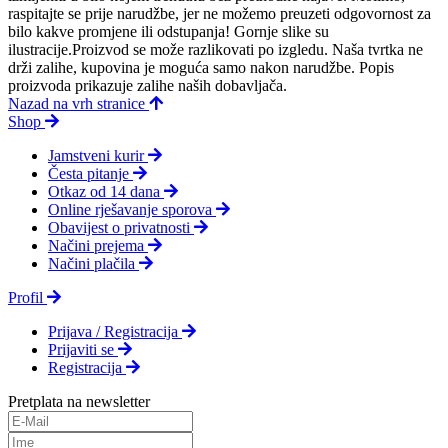
raspitajte se prije narudžbe, jer ne možemo preuzeti odgovornost za
bilo kakve promjene ili odstupanja! Gornje slike su
ilustracije.Proizvod se može razlikovati po izgledu. Naša tvrtka ne
drži zalihe, kupovina je moguća samo nakon narudžbe. Popis
proizvoda prikazuje zalihe naših dobavljača.
Nazad na vrh stranice
Shop
Jamstveni kurir
Česta pitanje
Otkaz od 14 dana
Online rješavanje sporova
Obavijest o privatnosti
Načini prejema
Načini plačila
Profil
Prijava / Registracija
Prijaviti se
Registracija
Pretplata na newsletter