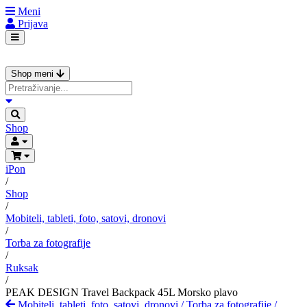
Meni
Prijava
Shop meni
Shop
iPon
/
Shop
/
Mobiteli, tableti, foto, satovi, dronovi
/
Torba za fotografije
/
Ruksak
/
PEAK DESIGN Travel Backpack 45L Morsko plavo
Mobiteli, tableti, foto, satovi, dronovi
/
Torba za fotografije
/