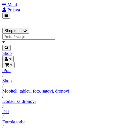
Meni
Prijava
Shop meni
Shop
iPon
/
Shop
/
Mobiteli, tableti, foto, satovi, dronovi
/
Dodaci za dronovi
/
DJI
/
Futrola,torba
/