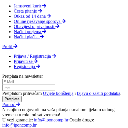
Jamstveni kurir
Česta pitanje
Otkaz od 14 dana
Online rješavanje sporova
Obavijest o privatnosti
Načini prejema
Načini plačila
Profil
Prijava / Registracija
Prijaviti se
Registracija
Pretplata na newsletter
Pretplatom prihvaćam
Uvjete korištenja
i
Izjavu o zaštiti podataka
.
Pretplata
Pomoć
Nastojimo odgovoriti na vaša pitanja e-mailom tijekom radnog
vremena u roku od sat vremena!
U vezi garancije:
info@iponcomp.hr
Ostalo drugo:
info@iponcomp.hr