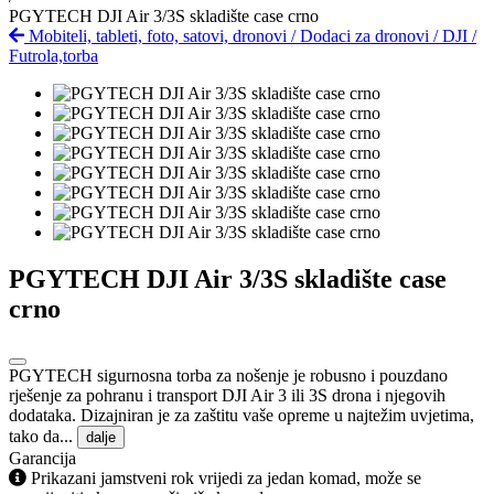
PGYTECH DJI Air 3/3S skladište case crno
Mobiteli, tableti, foto, satovi, dronovi
/
Dodaci za dronovi
/
DJI
/
Futrola,torba
PGYTECH DJI Air 3/3S skladište case
crno
PGYTECH sigurnosna torba za nošenje je robusno i pouzdano
rješenje za pohranu i transport DJI Air 3 ili 3S drona i njegovih
dodataka. Dizajniran je za zaštitu vaše opreme u najtežim uvjetima,
tako da...
dalje
Garancija
Prikazani jamstveni rok vrijedi za jedan komad, može se