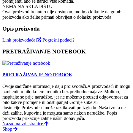
promijeniti ako se naruči više komada.
NEMA NA SKLADIŠTU
Ovaj proizvod trenutno nije dostupan, molimo kliknite na gumb
proizvoda ako želite primati obavijest o dolasku proizvoda.
Opis proizvoda
Link proizvođača
Pogrešni podaci?
PRETRAŽIVANJE NOTEBOOK
PRETRAŽIVANJE NOTEBOOK
Ovdje sadržane informacije daju proizvodači.A proizvodači ih mogu
izmijeniti u bilo kojem trenutku bez prethodne najave. Molimo,
raspitajte se prije narudžbe, jer ne možemo preuzeti odgovornost za
bilo kakve promjene ili odstupanja! Gornje slike su
ilustracije.Proizvod se može razlikovati po izgledu. Naša tvrtka ne
drži zalihe, kupovina je moguća samo nakon narudžbe. Popis
proizvoda prikazuje zalihe naših dobavljača.
Nazad na vrh stranice
Shop