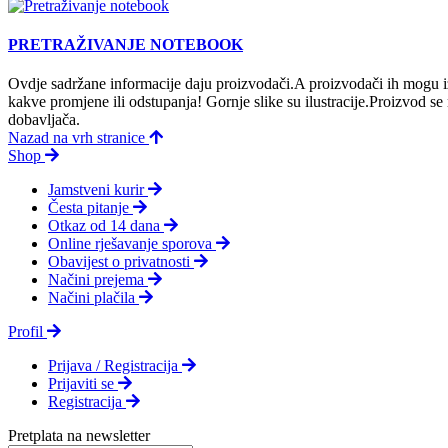
PRETRAŽIVANJE NOTEBOOK
Ovdje sadržane informacije daju proizvodači.A proizvodači ih mogu iz
kakve promjene ili odstupanja! Gornje slike su ilustracije.Proizvod s
dobavljača.
Nazad na vrh stranice
Shop
Jamstveni kurir
Česta pitanje
Otkaz od 14 dana
Online rješavanje sporova
Obavijest o privatnosti
Načini prejema
Načini plačila
Profil
Prijava / Registracija
Prijaviti se
Registracija
Pretplata na newsletter