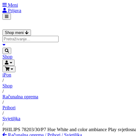
Meni
Prijava
Shop meni
Shop
iPon
/
Shop
/
Računalna oprema
/
Pribori
/
Svjetiljka
/
PHILIPS 78203/30/P7 Hue White and color ambiance Play svjetlosna
Računalna oprema
/
Pribori
/
Svjetiljka