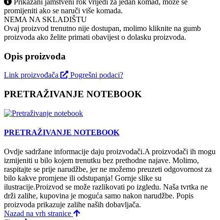
Prikazani jamstveni rok vrijedi za jedan komad, može se
promijeniti ako se naruči više komada.
NEMA NA SKLADIŠTU
Ovaj proizvod trenutno nije dostupan, molimo kliknite na gumb
proizvoda ako želite primati obavijest o dolasku proizvoda.
Opis proizvoda
Link proizvođača
Pogrešni podaci?
PRETRAŽIVANJE NOTEBOOK
PRETRAŽIVANJE NOTEBOOK
Ovdje sadržane informacije daju proizvodači.A proizvodači ih mogu
izmijeniti u bilo kojem trenutku bez prethodne najave. Molimo,
raspitajte se prije narudžbe, jer ne možemo preuzeti odgovornost za
bilo kakve promjene ili odstupanja! Gornje slike su
ilustracije.Proizvod se može razlikovati po izgledu. Naša tvrtka ne
drži zalihe, kupovina je moguća samo nakon narudžbe. Popis
proizvoda prikazuje zalihe naših dobavljača.
Nazad na vrh stranice