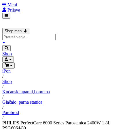
Meni
Prijava
Shop meni
Shop
iPon
/
Shop
/
Kućanski aparati,i oprema
/
Glačalo, parna stanica
/
Parobrod
/
PHILIPS PerfectCare 6000 Series Parostanica 2400W 1.8L
PSG6064/80