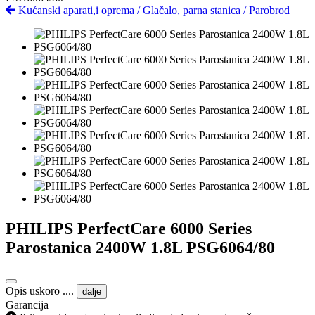
Kućanski aparati,i oprema
/
Glačalo, parna stanica
/
Parobrod
PHILIPS PerfectCare 6000 Series
Parostanica 2400W 1.8L PSG6064/80
Opis uskoro ....
dalje
Garancija