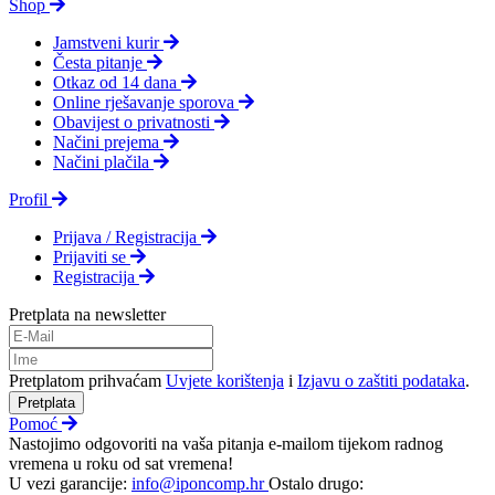
Shop
Jamstveni kurir
Česta pitanje
Otkaz od 14 dana
Online rješavanje sporova
Obavijest o privatnosti
Načini prejema
Načini plačila
Profil
Prijava / Registracija
Prijaviti se
Registracija
Pretplata na newsletter
Pretplatom prihvaćam
Uvjete korištenja
i
Izjavu o zaštiti podataka
.
Pretplata
Pomoć
Nastojimo odgovoriti na vaša pitanja e-mailom tijekom radnog
vremena u roku od sat vremena!
U vezi garancije:
info@iponcomp.hr
Ostalo drugo: