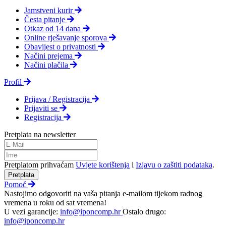
Jamstveni kurir
Česta pitanje
Otkaz od 14 dana
Online rješavanje sporova
Obavijest o privatnosti
Načini prejema
Načini plačila
Profil
Prijava / Registracija
Prijaviti se
Registracija
Pretplata na newsletter
Pretplatom prihvaćam
Uvjete korištenja
i
Izjavu o zaštiti podataka
.
Pretplata
Pomoć
Nastojimo odgovoriti na vaša pitanja e-mailom tijekom radnog
vremena u roku od sat vremena!
U vezi garancije:
info@iponcomp.hr
Ostalo drugo:
info@iponcomp.hr