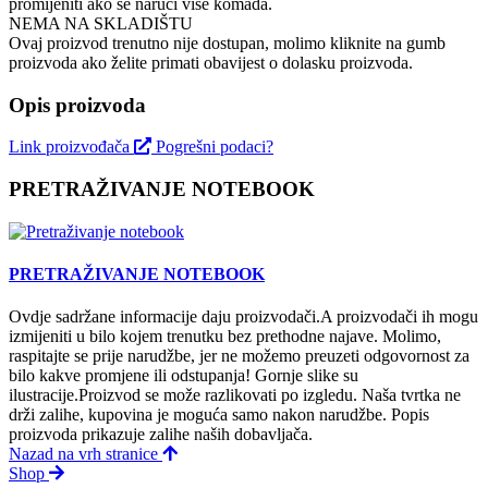
promijeniti ako se naruči više komada.
NEMA NA SKLADIŠTU
Ovaj proizvod trenutno nije dostupan, molimo kliknite na gumb
proizvoda ako želite primati obavijest o dolasku proizvoda.
Opis proizvoda
Link proizvođača
Pogrešni podaci?
PRETRAŽIVANJE NOTEBOOK
PRETRAŽIVANJE NOTEBOOK
Ovdje sadržane informacije daju proizvodači.A proizvodači ih mogu
izmijeniti u bilo kojem trenutku bez prethodne najave. Molimo,
raspitajte se prije narudžbe, jer ne možemo preuzeti odgovornost za
bilo kakve promjene ili odstupanja! Gornje slike su
ilustracije.Proizvod se može razlikovati po izgledu. Naša tvrtka ne
drži zalihe, kupovina je moguća samo nakon narudžbe. Popis
proizvoda prikazuje zalihe naših dobavljača.
Nazad na vrh stranice
Shop