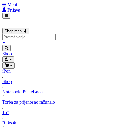
Meni
Prijava
Shop meni
Shop
iPon
/
Shop
/
Notebook, PC, eBook
/
Torba za prijenosno računalo
/
16"
/
Ruksak
/