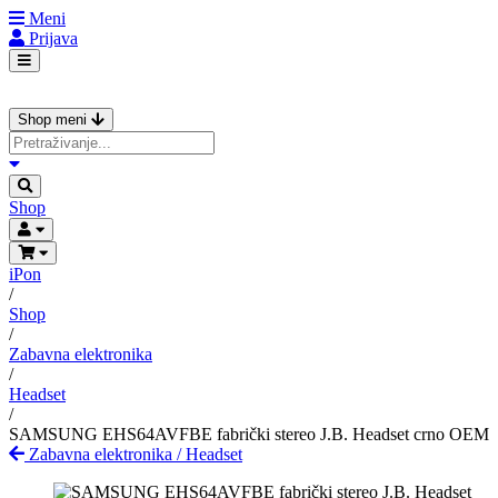
Meni
Prijava
Shop meni
Shop
iPon
/
Shop
/
Zabavna elektronika
/
Headset
/
SAMSUNG EHS64AVFBE fabrički stereo J.B. Headset crno OEM
Zabavna elektronika
/
Headset