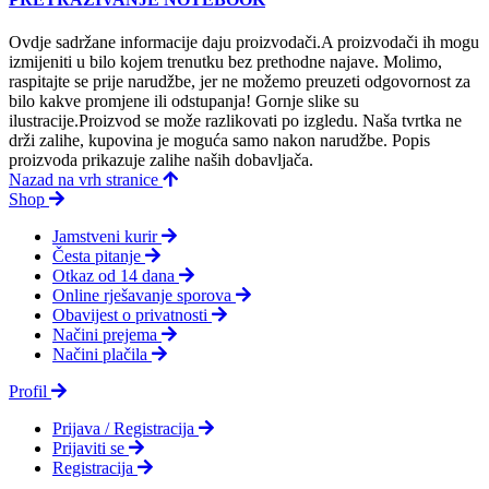
Ovdje sadržane informacije daju proizvodači.A proizvodači ih mogu
izmijeniti u bilo kojem trenutku bez prethodne najave. Molimo,
raspitajte se prije narudžbe, jer ne možemo preuzeti odgovornost za
bilo kakve promjene ili odstupanja! Gornje slike su
ilustracije.Proizvod se može razlikovati po izgledu. Naša tvrtka ne
drži zalihe, kupovina je moguća samo nakon narudžbe. Popis
proizvoda prikazuje zalihe naših dobavljača.
Nazad na vrh stranice
Shop
Jamstveni kurir
Česta pitanje
Otkaz od 14 dana
Online rješavanje sporova
Obavijest o privatnosti
Načini prejema
Načini plačila
Profil
Prijava / Registracija
Prijaviti se
Registracija