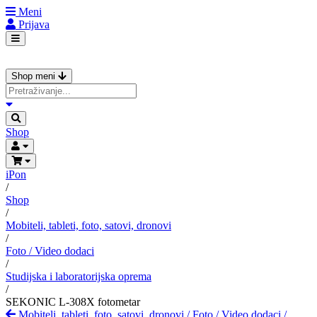
Meni
Prijava
Shop meni
Shop
iPon
/
Shop
/
Mobiteli, tableti, foto, satovi, dronovi
/
Foto / Video dodaci
/
Studijska i laboratorijska oprema
/
SEKONIC L-308X fotometar
Mobiteli, tableti, foto, satovi, dronovi
/
Foto / Video dodaci
/