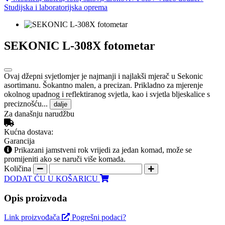
Studijska i laboratorijska oprema
SEKONIC L-308X fotometar
Ovaj džepni svjetlomjer je najmanji i najlakši mjerač u Sekonic
asortimanu. Šokantno malen, a precizan. Prikladno za mjerenje
okolnog upadnog i reflektiranog svjetla, kao i svjetla bljeskalice s
preciznošću...
dalje
Za današnju narudžbu
Kućna dostava:
Garancija
Prikazani jamstveni rok vrijedi za jedan komad, može se
promijeniti ako se naruči više komada.
Količina
DODAT ĆU U KOŠARICU
Opis proizvoda
Link proizvođača
Pogrešni podaci?