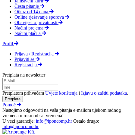
Jamstveni kurir
Česta pitanje
Otkaz od 14 dana
Online rješavanje sporova
Obavijest o privatnosti
Načini prejema
Načini plačila
Profil
Prijava / Registracija
Prijaviti se
Registracija
Pretplata na newsletter
Pretplatom prihvaćam
Uvjete korištenja
i
Izjavu o zaštiti podataka
.
Pretplata
Pomoć
Nastojimo odgovoriti na vaša pitanja e-mailom tijekom radnog
vremena u roku od sat vremena!
U vezi garancije:
info@iponcomp.hr
Ostalo drugo:
info@iponcomp.hr