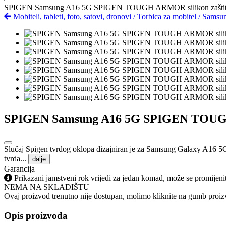
SPIGEN Samsung A16 5G SPIGEN TOUGH ARMOR silikon zaštitnik 
Mobiteli, tableti, foto, satovi, dronovi
/
Torbica za mobitel
/
Samsu
SPIGEN Samsung A16 5G SPIGEN TOUGH AR
Slučaj Spigen tvrdog oklopa dizajniran je za Samsung Galaxy A16 5G 
tvrda...
dalje
Garancija
Prikazani jamstveni rok vrijedi za jedan komad, može se promijeni
NEMA NA SKLADIŠTU
Ovaj proizvod trenutno nije dostupan, molimo kliknite na gumb proizv
Opis proizvoda