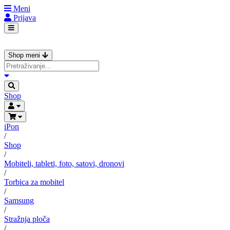
Meni
Prijava
Shop meni
Shop
iPon
/
Shop
/
Mobiteli, tableti, foto, satovi, dronovi
/
Torbica za mobitel
/
Samsung
/
Stražnja ploča
/