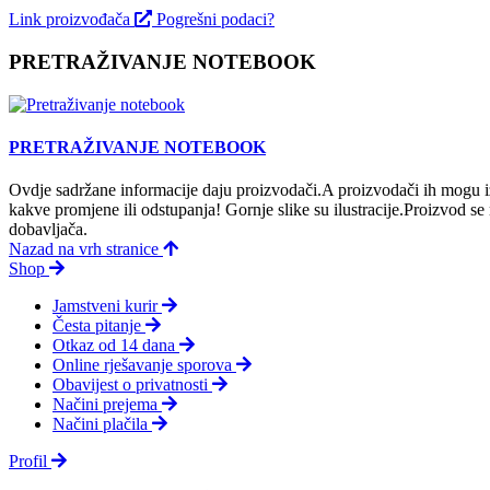
Link proizvođača
Pogrešni podaci?
PRETRAŽIVANJE NOTEBOOK
PRETRAŽIVANJE NOTEBOOK
Ovdje sadržane informacije daju proizvodači.A proizvodači ih mogu iz
kakve promjene ili odstupanja! Gornje slike su ilustracije.Proizvod s
dobavljača.
Nazad na vrh stranice
Shop
Jamstveni kurir
Česta pitanje
Otkaz od 14 dana
Online rješavanje sporova
Obavijest o privatnosti
Načini prejema
Načini plačila
Profil