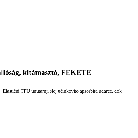
llóság, kitámasztó, FEKETE
Elastični TPU unutarnji sloj učinkovito apsorbira udarce, dok