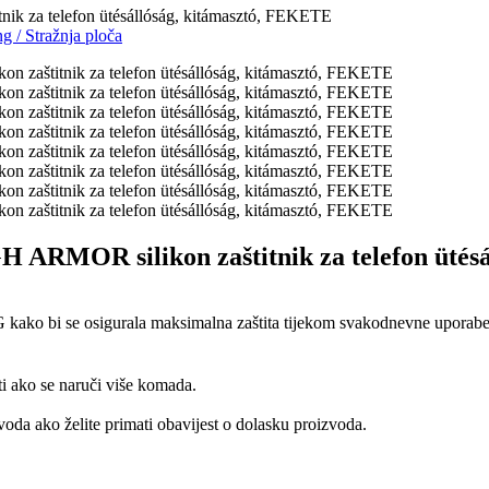
za telefon ütésállóság, kitámasztó, FEKETE
ng
/
Stražnja ploča
MOR silikon zaštitnik za telefon ütésá
kako bi se osigurala maksimalna zaštita tijekom svakodnevne uporabe. 
ti ako se naruči više komada.
oda ako želite primati obavijest o dolasku proizvoda.