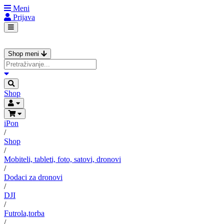
Meni
Prijava
Shop meni
Shop
iPon
/
Shop
/
Mobiteli, tableti, foto, satovi, dronovi
/
Dodaci za dronovi
/
DJI
/
Futrola,torba
/