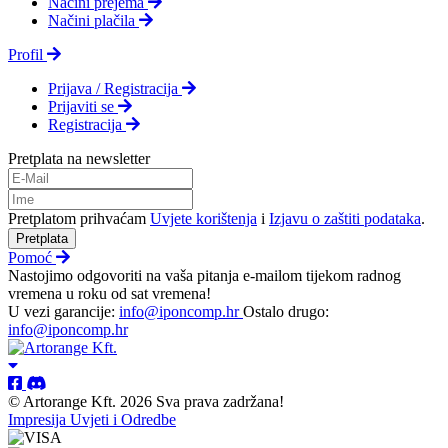
Načini prejema
Načini plačila
Profil
Prijava / Registracija
Prijaviti se
Registracija
Pretplata na newsletter
Pretplatom prihvaćam
Uvjete korištenja
i
Izjavu o zaštiti podataka
.
Pretplata
Pomoć
Nastojimo odgovoriti na vaša pitanja e-mailom tijekom radnog
vremena u roku od sat vremena!
U vezi garancije:
info@iponcomp.hr
Ostalo drugo:
info@iponcomp.hr
© Artorange Kft. 2026 Sva prava zadržana!
Impresija
Uvjeti i Odredbe