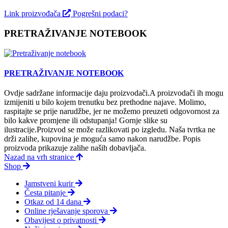
Link proizvođača
Pogrešni podaci?
PRETRAŽIVANJE NOTEBOOK
PRETRAŽIVANJE NOTEBOOK
Ovdje sadržane informacije daju proizvodači.A proizvodači ih mogu
izmijeniti u bilo kojem trenutku bez prethodne najave. Molimo,
raspitajte se prije narudžbe, jer ne možemo preuzeti odgovornost za
bilo kakve promjene ili odstupanja! Gornje slike su
ilustracije.Proizvod se može razlikovati po izgledu. Naša tvrtka ne
drži zalihe, kupovina je moguća samo nakon narudžbe. Popis
proizvoda prikazuje zalihe naših dobavljača.
Nazad na vrh stranice
Shop
Jamstveni kurir
Česta pitanje
Otkaz od 14 dana
Online rješavanje sporova
Obavijest o privatnosti