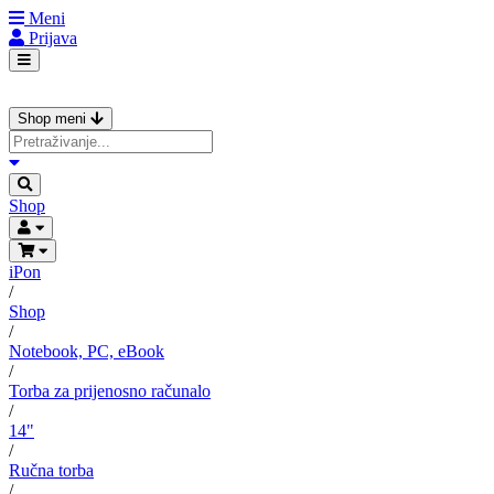
Meni
Prijava
Shop meni
Shop
iPon
/
Shop
/
Notebook, PC, eBook
/
Torba za prijenosno računalo
/
14"
/
Ručna torba
/