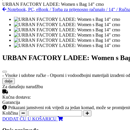
URBAN FACTORY LADEE: Women s Bag 14" crno
Notebook, PC, eBook
/
Torba za prijenosno računalo
/
14"
/
Ručna
URBAN FACTORY LADEE: Women s Bag 
- Visoke i udobne ručke - Otporni i vodoodbojni materijali izrađeni o
dalje
Za današnju narudžbu
Kućna dostava:
Garancija
Prikazani jamstveni rok vrijedi za jedan komad, može se promijeni
Količina
DODAT ĆU U KOŠARICU