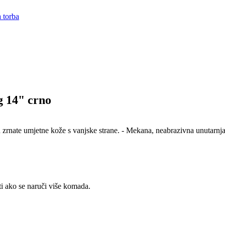
 torba
14" crno
d zrnate umjetne kože s vanjske strane. - Mekana, neabrazivna unutarnj
ti ako se naruči više komada.