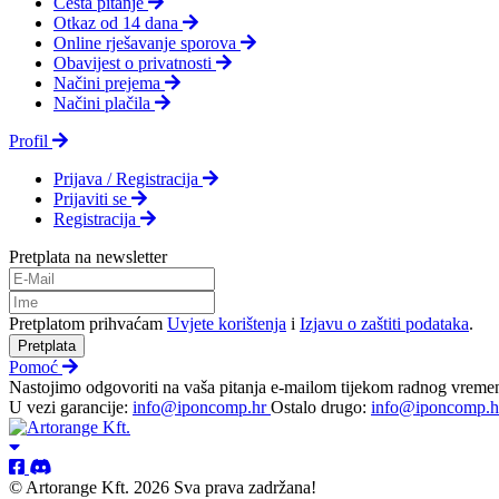
Česta pitanje
Otkaz od 14 dana
Online rješavanje sporova
Obavijest o privatnosti
Načini prejema
Načini plačila
Profil
Prijava / Registracija
Prijaviti se
Registracija
Pretplata na newsletter
Pretplatom prihvaćam
Uvjete korištenja
i
Izjavu o zaštiti podataka
.
Pretplata
Pomoć
Nastojimo odgovoriti na vaša pitanja e-mailom tijekom radnog vreme
U vezi garancije:
info@iponcomp.hr
Ostalo drugo:
info@iponcomp.h
© Artorange Kft. 2026 Sva prava zadržana!