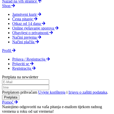
Nazad na vrh stranice
Shop
Jamstveni kurir
Česta pitanje
Otkaz od 14 dana
Online rješavanje sporova
Obavijest o privatnosti
Načini prejema
Načini plačila
Profil
Prijava / Registracija
Prijaviti se
Registracija
Pretplata na newsletter
Pretplatom prihvaćam
Uvjete korištenja
i
Izjavu o zaštiti podataka
.
Pretplata
Pomoć
Nastojimo odgovoriti na vaša pitanja e-mailom tijekom radnog
vremena u roku od sat vremena!