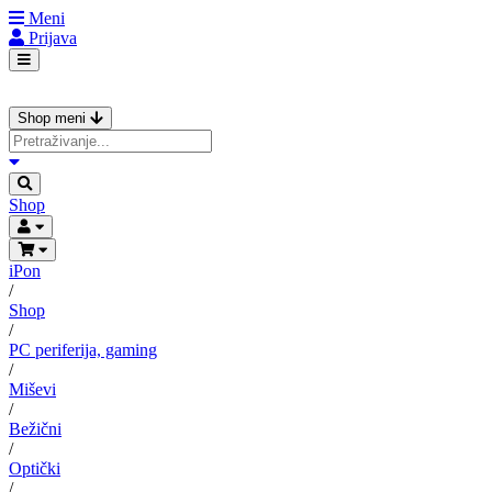
Meni
Prijava
Shop meni
Shop
iPon
/
Shop
/
PC periferija, gaming
/
Miševi
/
Bežični
/
Optički
/