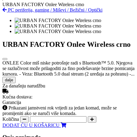
URBAN FACTORY Onlee Wireless crno
PC periferija, gaming
/
Miševi
/
Bežični
/
Optički
URBAN FACTORY Onlee Wireless crno
ONLEE Color miš niske potrošnje radi s Bluetooth™ 5.0. Njegova
se razlučivost može prilagoditi za fino podešavanje brzine pomicanja
kursora. - Veza: Bluetooth 5.0 dual stream (2 uređaja za pohranu) -...
dalje
Za današnju narudžbu
Kućna dostava:
Garancija
Prikazani jamstveni rok vrijedi za jedan komad, može se
promijeniti ako se naruči više komada.
Količina
DODAT ĆU U KOŠARICU