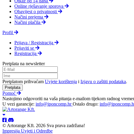
Otkaz od 14 dana
Online rješavanje sporova
Obavijest o privatnosti
Načini prejema
Načini plačila
Profil
Prijava / Registracija
Prijaviti se
Registracija
Pretplata na newsletter
Pretplatom prihvaćam
Uvjete korištenja
i
Izjavu o zaštiti podataka
.
Pretplata
Pomoć
Nastojimo odgovoriti na vaša pitanja e-mailom tijekom radnog vreme
U vezi garancije:
info@iponcomp.hr
Ostalo drugo:
info@iponcomp.h
© Artorange Kft. 2026 Sva prava zadržana!
Impresija
Uvjeti i Odredbe