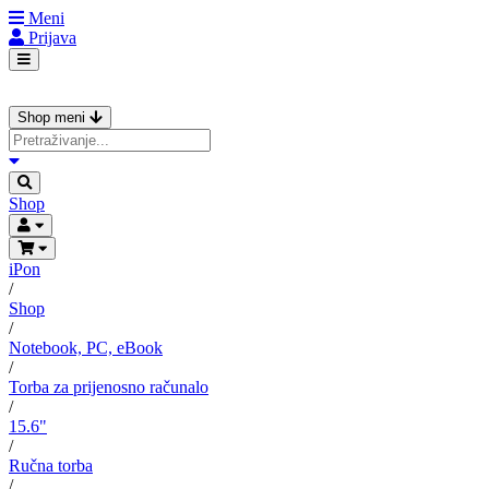
Meni
Prijava
Shop meni
Shop
iPon
/
Shop
/
Notebook, PC, eBook
/
Torba za prijenosno računalo
/
15.6"
/
Ručna torba
/