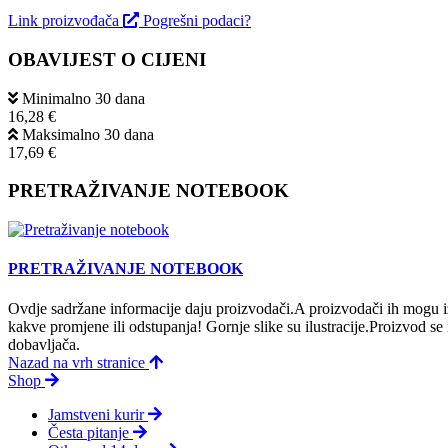
Link proizvođača
Pogrešni podaci?
OBAVIJEST O CIJENI
Minimalno 30 dana
16,28 €
Maksimalno 30 dana
17,69 €
PRETRAŽIVANJE NOTEBOOK
PRETRAŽIVANJE NOTEBOOK
Ovdje sadržane informacije daju proizvodači.A proizvodači ih mogu iz
kakve promjene ili odstupanja! Gornje slike su ilustracije.Proizvod s
dobavljača.
Nazad na vrh stranice
Shop
Jamstveni kurir
Česta pitanje