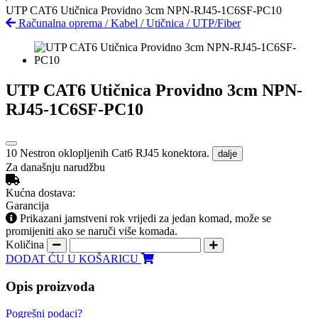
UTP CAT6 Utičnica Providno 3cm NPN-RJ45-1C6SF-PC10
Računalna oprema
/
Kabel
/
Utičnica
/
UTP/Fiber
UTP CAT6 Utičnica Providno 3cm NPN-
RJ45-1C6SF-PC10
10 Nestron oklopljenih Cat6 RJ45 konektora.
dalje
Za današnju narudžbu
Kućna dostava:
Garancija
Prikazani jamstveni rok vrijedi za jedan komad, može se
promijeniti ako se naruči više komada.
Količina
DODAT ĆU U KOŠARICU
Opis proizvoda
Pogrešni podaci?