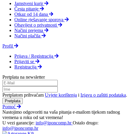
Jamstveni kurir
Česta pitanje
Otkaz od 14 dana
Online rješavanje sporova
Obavijest o privatnosti
Načini prejema
Načini plačila
Profil
Prijava / Registracija
Prijaviti se
Registracija
Pretplata na newsletter
Pretplatom prihvaćam
Uvjete korištenja
i
Izjavu o zaštiti podataka
.
Pretplata
Pomoć
Nastojimo odgovoriti na vaša pitanja e-mailom tijekom radnog
vremena u roku od sat vremena!
U vezi garancije:
info@iponcomp.hr
Ostalo drugo:
info@iponcomp.hr