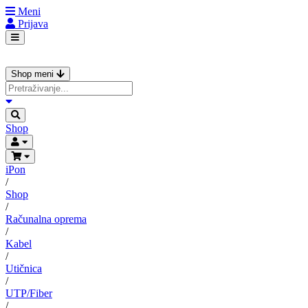
Meni
Prijava
Shop meni
Shop
iPon
/
Shop
/
Računalna oprema
/
Kabel
/
Utičnica
/
UTP/Fiber
/