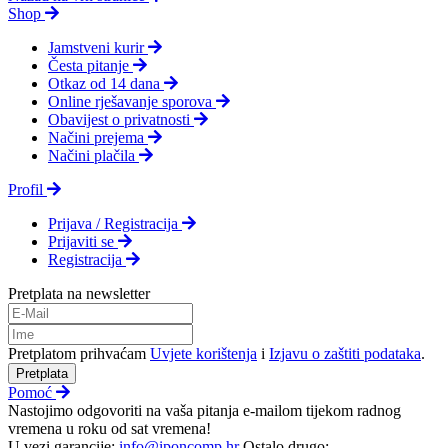
Shop
Jamstveni kurir
Česta pitanje
Otkaz od 14 dana
Online rješavanje sporova
Obavijest o privatnosti
Načini prejema
Načini plačila
Profil
Prijava / Registracija
Prijaviti se
Registracija
Pretplata na newsletter
Pretplatom prihvaćam
Uvjete korištenja
i
Izjavu o zaštiti podataka
.
Pretplata
Pomoć
Nastojimo odgovoriti na vaša pitanja e-mailom tijekom radnog
vremena u roku od sat vremena!
U vezi garancije:
info@iponcomp.hr
Ostalo drugo: