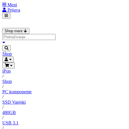
Meni
Prijava
Shop meni
Shop
iPon
/
Shop
/
PC komponente
/
SSD Vanjski
/
480GB
/
USB 3.1
/