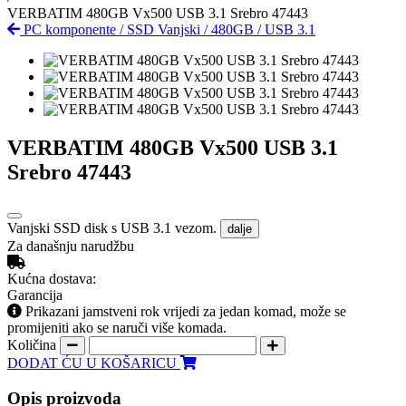
VERBATIM 480GB Vx500 USB 3.1 Srebro 47443
PC komponente
/
SSD Vanjski
/
480GB
/
USB 3.1
VERBATIM 480GB Vx500 USB 3.1
Srebro 47443
Vanjski SSD disk s USB 3.1 vezom.
dalje
Za današnju narudžbu
Kućna dostava:
Garancija
Prikazani jamstveni rok vrijedi za jedan komad, može se
promijeniti ako se naruči više komada.
Količina
DODAT ĆU U KOŠARICU
Opis proizvoda