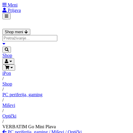
Meni
Prijava
Shop meni
Shop
iPon
/
Shop
/
PC periferija, gaming
/
Miševi
/
Optički
/
VERBATIM Go Mini Plava
PC periferija, gaming
/
Miševi
/
Optički