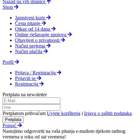
Nazad na vrh stranice
Shop
Jamstveni kurir
Česta pitanje
Otkaz od 14 dana
Online rješavanje sporova
Obavijest o privatnosti
Načini prejema
Načini plačila
Profil
Prijava / Registracija
Prijaviti se
Registracija
Pretplata na newsletter
Pretplatom prihvaćam
Uvjete korištenja
i
Izjavu o zaštiti podataka
.
Pretplata
Pomoć
Nastojimo odgovoriti na vaša pitanja e-mailom tijekom radnog
vremena u roku od sat vremena!