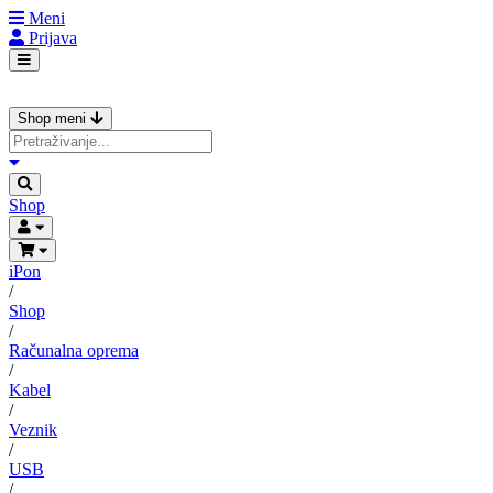
Meni
Prijava
Shop meni
Shop
iPon
/
Shop
/
Računalna oprema
/
Kabel
/
Veznik
/
USB
/