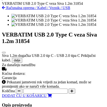
VERBATIM USB 2.0 Type C veza Siva 1.2m 31854
Računalna oprema
/
Kabel
/
Veznik
/
USB
VERBATIM USB 2.0 Type C veza Siva
1.2m 31854
Siva 1,2m dugačka USB 2.0 tip C - USB 2.0 tipa C Priključni
kabel.
dalje
Za današnju narudžbu
Kućna dostava:
Garancija
Prikazani jamstveni rok vrijedi za jedan komad, može se
promijeniti ako se naruči više komada.
Količina
DODAT ĆU U KOŠARICU
Opis proizvoda