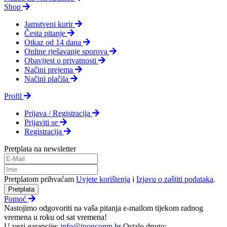
Shop
Jamstveni kurir
Česta pitanje
Otkaz od 14 dana
Online rješavanje sporova
Obavijest o privatnosti
Načini prejema
Načini plačila
Profil
Prijava / Registracija
Prijaviti se
Registracija
Pretplata na newsletter
Pretplatom prihvaćam
Uvjete korištenja
i
Izjavu o zaštiti podataka
.
Pretplata
Pomoć
Nastojimo odgovoriti na vaša pitanja e-mailom tijekom radnog
vremena u roku od sat vremena!
U vezi garancije:
info@iponcomp.hr
Ostalo drugo: