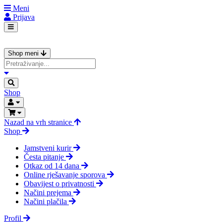
Meni
Prijava
Shop meni
Shop
Nazad na vrh stranice
Shop
Jamstveni kurir
Česta pitanje
Otkaz od 14 dana
Online rješavanje sporova
Obavijest o privatnosti
Načini prejema
Načini plačila
Profil