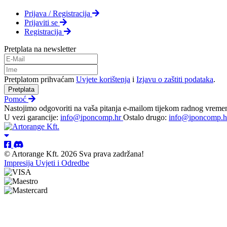
Prijava / Registracija
Prijaviti se
Registracija
Pretplata na newsletter
Pretplatom prihvaćam
Uvjete korištenja
i
Izjavu o zaštiti podataka
.
Pretplata
Pomoć
Nastojimo odgovoriti na vaša pitanja e-mailom tijekom radnog vreme
U vezi garancije:
info@iponcomp.hr
Ostalo drugo:
info@iponcomp.h
© Artorange Kft. 2026 Sva prava zadržana!
Impresija
Uvjeti i Odredbe