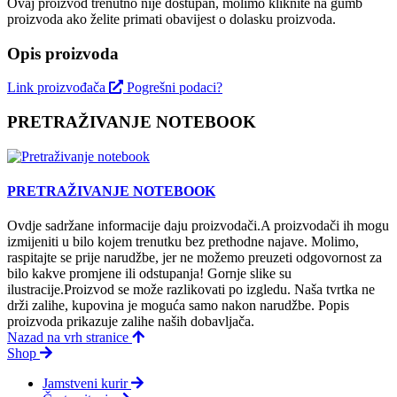
Ovaj proizvod trenutno nije dostupan, molimo kliknite na gumb
proizvoda ako želite primati obavijest o dolasku proizvoda.
Opis proizvoda
Link proizvođača
Pogrešni podaci?
PRETRAŽIVANJE NOTEBOOK
PRETRAŽIVANJE NOTEBOOK
Ovdje sadržane informacije daju proizvodači.A proizvodači ih mogu
izmijeniti u bilo kojem trenutku bez prethodne najave. Molimo,
raspitajte se prije narudžbe, jer ne možemo preuzeti odgovornost za
bilo kakve promjene ili odstupanja! Gornje slike su
ilustracije.Proizvod se može razlikovati po izgledu. Naša tvrtka ne
drži zalihe, kupovina je moguća samo nakon narudžbe. Popis
proizvoda prikazuje zalihe naših dobavljača.
Nazad na vrh stranice
Shop
Jamstveni kurir