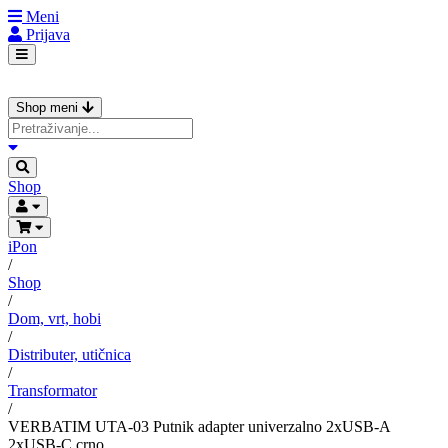
Meni
Prijava
Shop meni
Shop
iPon
/
Shop
/
Dom, vrt, hobi
/
Distributer, utičnica
/
Transformator
/
VERBATIM UTA-03 Putnik adapter univerzalno 2xUSB-A
2xUSB-C crno