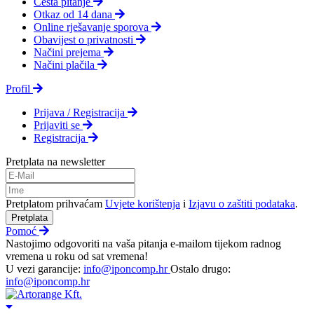
Česta pitanje
Otkaz od 14 dana
Online rješavanje sporova
Obavijest o privatnosti
Načini prejema
Načini plačila
Profil
Prijava / Registracija
Prijaviti se
Registracija
Pretplata na newsletter
Pretplatom prihvaćam
Uvjete korištenja
i
Izjavu o zaštiti podataka
.
Pretplata
Pomoć
Nastojimo odgovoriti na vaša pitanja e-mailom tijekom radnog
vremena u roku od sat vremena!
U vezi garancije:
info@iponcomp.hr
Ostalo drugo:
info@iponcomp.hr