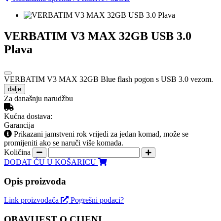
VERBATIM V3 MAX 32GB USB 3.0
Plava
VERBATIM V3 MAX 32GB Blue flash pogon s USB 3.0 vezom.
dalje
Za današnju narudžbu
Kućna dostava:
Garancija
Prikazani jamstveni rok vrijedi za jedan komad, može se
promijeniti ako se naruči više komada.
Količina
DODAT ĆU U KOŠARICU
Opis proizvoda
Link proizvođača
Pogrešni podaci?
OBAVIJEST O CIJENI