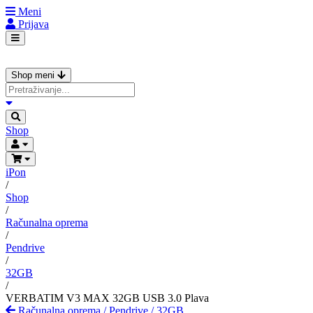
Meni
Prijava
Shop meni
Shop
iPon
/
Shop
/
Računalna oprema
/
Pendrive
/
32GB
/
VERBATIM V3 MAX 32GB USB 3.0 Plava
Računalna oprema
/
Pendrive
/
32GB