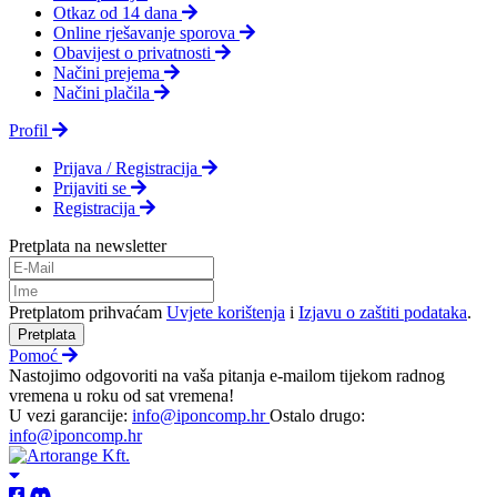
Otkaz od 14 dana
Online rješavanje sporova
Obavijest o privatnosti
Načini prejema
Načini plačila
Profil
Prijava / Registracija
Prijaviti se
Registracija
Pretplata na newsletter
Pretplatom prihvaćam
Uvjete korištenja
i
Izjavu o zaštiti podataka
.
Pretplata
Pomoć
Nastojimo odgovoriti na vaša pitanja e-mailom tijekom radnog
vremena u roku od sat vremena!
U vezi garancije:
info@iponcomp.hr
Ostalo drugo:
info@iponcomp.hr