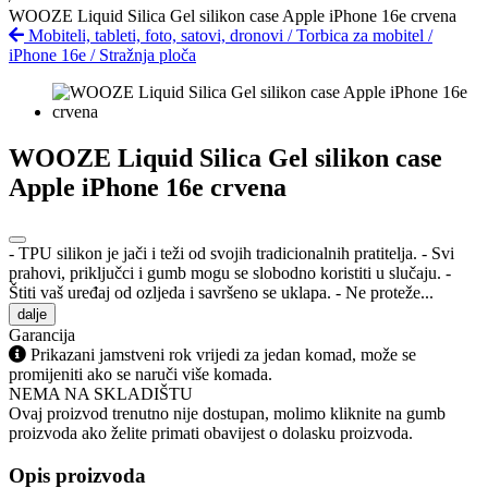
WOOZE Liquid Silica Gel silikon case Apple iPhone 16e crvena
Mobiteli, tableti, foto, satovi, dronovi
/
Torbica za mobitel
/
iPhone 16e
/
Stražnja ploča
WOOZE Liquid Silica Gel silikon case
Apple iPhone 16e crvena
- TPU silikon je jači i teži od svojih tradicionalnih pratitelja. - Svi
prahovi, priključci i gumb mogu se slobodno koristiti u slučaju. -
Štiti vaš uređaj od ozljeda i savršeno se uklapa. - Ne proteže...
dalje
Garancija
Prikazani jamstveni rok vrijedi za jedan komad, može se
promijeniti ako se naruči više komada.
NEMA NA SKLADIŠTU
Ovaj proizvod trenutno nije dostupan, molimo kliknite na gumb
proizvoda ako želite primati obavijest o dolasku proizvoda.
Opis proizvoda