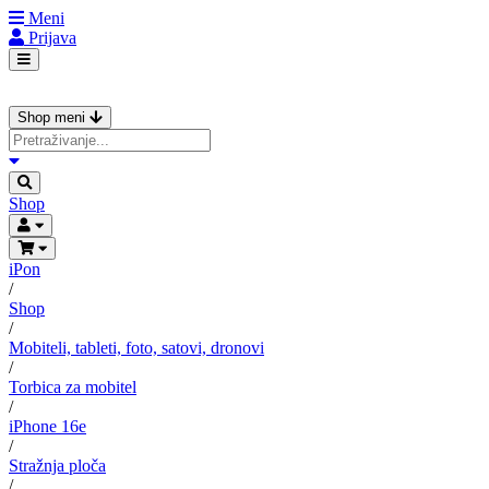
Meni
Prijava
Shop meni
Shop
iPon
/
Shop
/
Mobiteli, tableti, foto, satovi, dronovi
/
Torbica za mobitel
/
iPhone 16e
/
Stražnja ploča
/