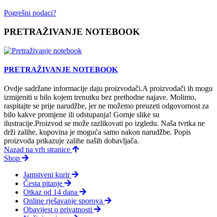
Pogrešni podaci?
PRETRAŽIVANJE NOTEBOOK
PRETRAŽIVANJE NOTEBOOK
Ovdje sadržane informacije daju proizvodači.A proizvodači ih mogu
izmijeniti u bilo kojem trenutku bez prethodne najave. Molimo,
raspitajte se prije narudžbe, jer ne možemo preuzeti odgovornost za
bilo kakve promjene ili odstupanja! Gornje slike su
ilustracije.Proizvod se može razlikovati po izgledu. Naša tvrtka ne
drži zalihe, kupovina je moguća samo nakon narudžbe. Popis
proizvoda prikazuje zalihe naših dobavljača.
Nazad na vrh stranice
Shop
Jamstveni kurir
Česta pitanje
Otkaz od 14 dana
Online rješavanje sporova
Obavijest o privatnosti