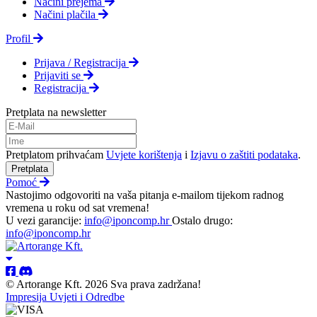
Načini prejema
Načini plačila
Profil
Prijava / Registracija
Prijaviti se
Registracija
Pretplata na newsletter
Pretplatom prihvaćam
Uvjete korištenja
i
Izjavu o zaštiti podataka
.
Pretplata
Pomoć
Nastojimo odgovoriti na vaša pitanja e-mailom tijekom radnog
vremena u roku od sat vremena!
U vezi garancije:
info@iponcomp.hr
Ostalo drugo:
info@iponcomp.hr
© Artorange Kft. 2026 Sva prava zadržana!
Impresija
Uvjeti i Odredbe