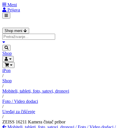
Meni
Prijava
Shop meni
Shop
iPon
/
Shop
/
Mobiteli, tableti, foto, satovi, dronovi
/
Foto / Video dodaci
/
Uređaj za čišćenje
/
ZEISS 16211 Kamera čistač pribor
Mobiteli, tableti, foto, satovi, dronovi
/
Foto / Video dodaci
/