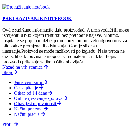
PRETRAŽIVANJE NOTEBOOK
Ovdje sadržane informacije daju proizvodači.A proizvodači ih mogu
izmijeniti u bilo kojem trenutku bez prethodne najave. Molimo,
raspitajte se prije narudžbe, jer ne možemo preuzeti odgovornost za
bilo kakve promjene ili odstupanja! Gornje slike su
ilustracije.Proizvod se može razlikovati po izgledu. Naša tvrtka ne
drži zalihe, kupovina je moguća samo nakon narudžbe. Popis
proizvoda prikazuje zalihe naših dobavljača.
Nazad na vrh stranice
Shop
Jamstveni kurir
Česta pitanje
Otkaz od 14 dana
Online rješavanje sporova
Obavijest o privatnosti
Načini prejema
Načini plačila
Profil