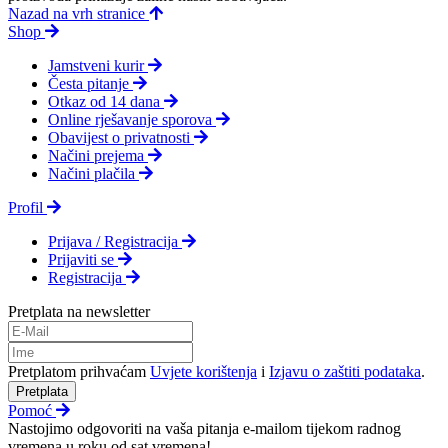
Nazad na vrh stranice
Shop
Jamstveni kurir
Česta pitanje
Otkaz od 14 dana
Online rješavanje sporova
Obavijest o privatnosti
Načini prejema
Načini plačila
Profil
Prijava / Registracija
Prijaviti se
Registracija
Pretplata na newsletter
Pretplatom prihvaćam
Uvjete korištenja
i
Izjavu o zaštiti podataka
.
Pretplata
Pomoć
Nastojimo odgovoriti na vaša pitanja e-mailom tijekom radnog
vremena u roku od sat vremena!