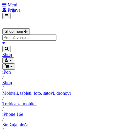
Meni
Prijava
Shop meni
Shop
iPon
/
Shop
/
Mobiteli, tableti, foto, satovi, dronovi
/
Torbica za mobitel
/
iPhone 16e
/
Stražnja ploča
/