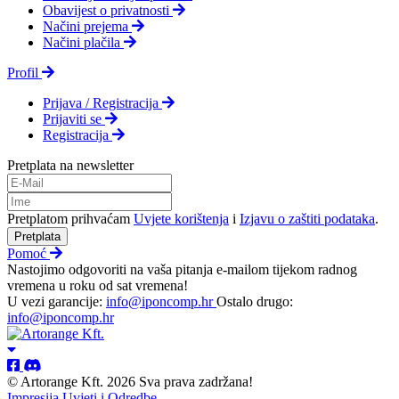
Obavijest o privatnosti
Načini prejema
Načini plačila
Profil
Prijava / Registracija
Prijaviti se
Registracija
Pretplata na newsletter
Pretplatom prihvaćam
Uvjete korištenja
i
Izjavu o zaštiti podataka
.
Pretplata
Pomoć
Nastojimo odgovoriti na vaša pitanja e-mailom tijekom radnog
vremena u roku od sat vremena!
U vezi garancije:
info@iponcomp.hr
Ostalo drugo:
info@iponcomp.hr
© Artorange Kft. 2026 Sva prava zadržana!
Impresija
Uvjeti i Odredbe