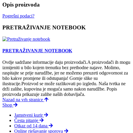
Opis proizvoda
Pogrešni podaci?
PRETRAŽIVANJE NOTEBOOK
PRETRAŽIVANJE NOTEBOOK
Ovdje sadržane informacije daju proizvodači.A proizvodači ih mogu
izmijeniti u bilo kojem trenutku bez prethodne najave. Molimo,
raspitajte se prije narudžbe, jer ne možemo preuzeti odgovornost za
bilo kakve promjene ili odstupanja! Gornje slike su
ilustracije.Proizvod se može razlikovati po izgledu. Naša tvrtka ne
drži zalihe, kupovina je moguća samo nakon narudžbe. Popis
proizvoda prikazuje zalihe naših dobavljača.
Nazad na vrh stranice
Shop
Jamstveni kurir
Česta pitanje
Otkaz od 14 dana
Online rješavanje sporova