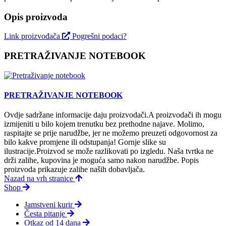
Opis proizvoda
Link proizvođača
Pogrešni podaci?
PRETRAŽIVANJE NOTEBOOK
PRETRAŽIVANJE NOTEBOOK
Ovdje sadržane informacije daju proizvodači.A proizvodači ih mogu
izmijeniti u bilo kojem trenutku bez prethodne najave. Molimo,
raspitajte se prije narudžbe, jer ne možemo preuzeti odgovornost za
bilo kakve promjene ili odstupanja! Gornje slike su
ilustracije.Proizvod se može razlikovati po izgledu. Naša tvrtka ne
drži zalihe, kupovina je moguća samo nakon narudžbe. Popis
proizvoda prikazuje zalihe naših dobavljača.
Nazad na vrh stranice
Shop
Jamstveni kurir
Česta pitanje
Otkaz od 14 dana