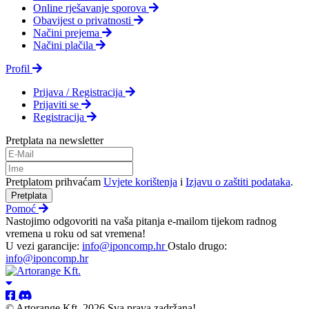
Online rješavanje sporova
Obavijest o privatnosti
Načini prejema
Načini plačila
Profil
Prijava / Registracija
Prijaviti se
Registracija
Pretplata na newsletter
Pretplatom prihvaćam
Uvjete korištenja
i
Izjavu o zaštiti podataka
.
Pretplata
Pomoć
Nastojimo odgovoriti na vaša pitanja e-mailom tijekom radnog
vremena u roku od sat vremena!
U vezi garancije:
info@iponcomp.hr
Ostalo drugo:
info@iponcomp.hr
© Artorange Kft. 2026 Sva prava zadržana!