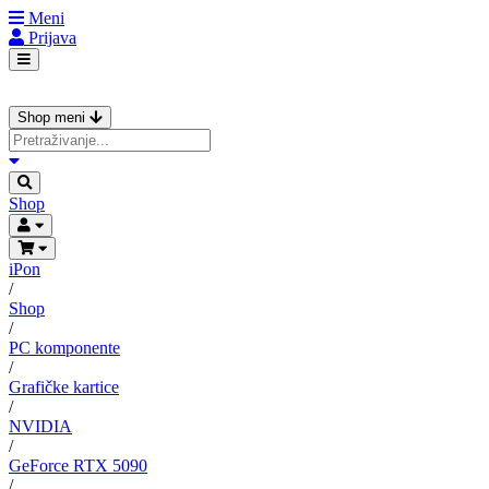
Meni
Prijava
Shop meni
Shop
iPon
/
Shop
/
PC komponente
/
Grafičke kartice
/
NVIDIA
/
GeForce RTX 5090
/