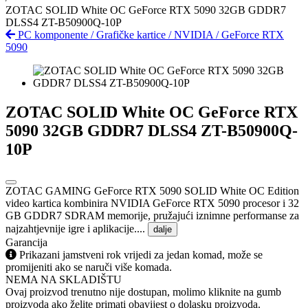
ZOTAC SOLID White OC GeForce RTX 5090 32GB GDDR7
DLSS4 ZT-B50900Q-10P
PC komponente
/
Grafičke kartice
/
NVIDIA
/
GeForce RTX
5090
ZOTAC SOLID White OC GeForce RTX
5090 32GB GDDR7 DLSS4 ZT-B50900Q-
10P
ZOTAC GAMING GeForce RTX 5090 SOLID White OC Edition
video kartica kombinira NVIDIA GeForce RTX 5090 procesor i 32
GB GDDR7 SDRAM memorije, pružajući iznimne performanse za
najzahtjevnije igre i aplikacije....
dalje
Garancija
Prikazani jamstveni rok vrijedi za jedan komad, može se
promijeniti ako se naruči više komada.
NEMA NA SKLADIŠTU
Ovaj proizvod trenutno nije dostupan, molimo kliknite na gumb
proizvoda ako želite primati obavijest o dolasku proizvoda.