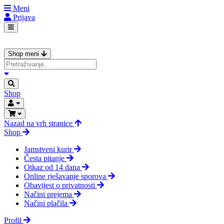
Meni
Prijava
Shop meni
Shop
Nazad na vrh stranice
Shop
Jamstveni kurir
Česta pitanje
Otkaz od 14 dana
Online rješavanje sporova
Obavijest o privatnosti
Načini prejema
Načini plačila
Profil