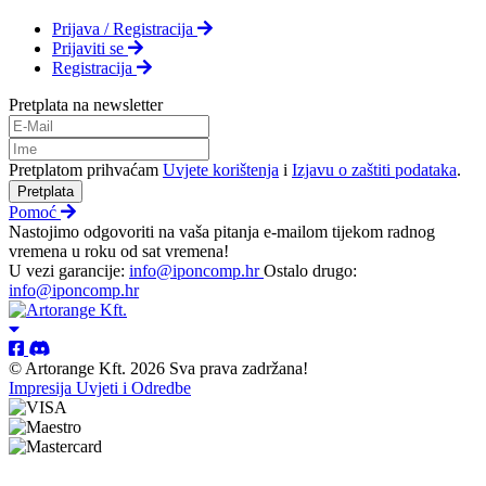
Prijava / Registracija
Prijaviti se
Registracija
Pretplata na newsletter
Pretplatom prihvaćam
Uvjete korištenja
i
Izjavu o zaštiti podataka
.
Pretplata
Pomoć
Nastojimo odgovoriti na vaša pitanja e-mailom tijekom radnog
vremena u roku od sat vremena!
U vezi garancije:
info@iponcomp.hr
Ostalo drugo:
info@iponcomp.hr
© Artorange Kft. 2026 Sva prava zadržana!
Impresija
Uvjeti i Odredbe