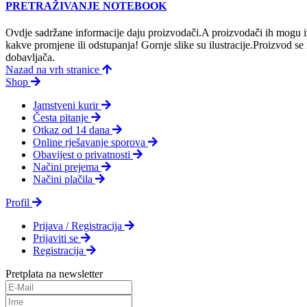
PRETRAŽIVANJE NOTEBOOK
Ovdje sadržane informacije daju proizvodači.A proizvodači ih mogu iz
kakve promjene ili odstupanja! Gornje slike su ilustracije.Proizvod s
dobavljača.
Nazad na vrh stranice
Shop
Jamstveni kurir
Česta pitanje
Otkaz od 14 dana
Online rješavanje sporova
Obavijest o privatnosti
Načini prejema
Načini plačila
Profil
Prijava / Registracija
Prijaviti se
Registracija
Pretplata na newsletter