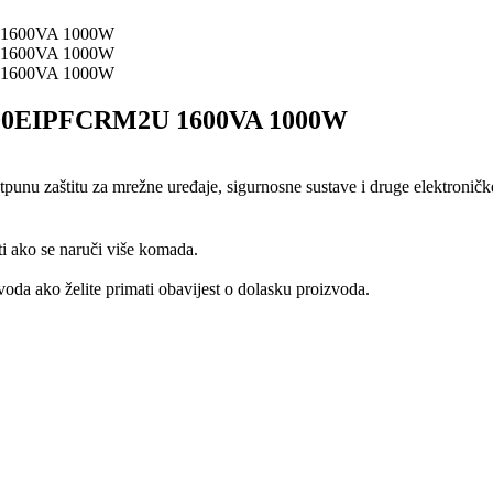
00EIPFCRM2U 1600VA 1000W
u zaštitu za mrežne uređaje, sigurnosne sustave i druge elektroničke
ti ako se naruči više komada.
oda ako želite primati obavijest o dolasku proizvoda.