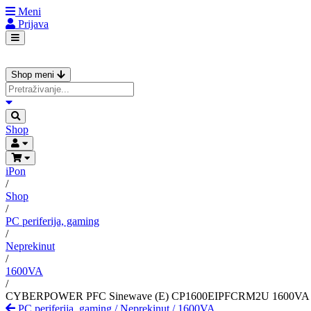
Meni
Prijava
Shop meni
Shop
iPon
/
Shop
/
PC periferija, gaming
/
Neprekinut
/
1600VA
/
CYBERPOWER PFC Sinewave (E) CP1600EIPFCRM2U 1600VA
PC periferija, gaming
/
Neprekinut
/
1600VA