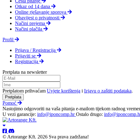
Česta pitanje
Otkaz od 14 dana
Online rješavanje sporova
Obavijest o privatnosti
Načini prejema
Načini plačila
Profil
Prijava / Registracija
Prijaviti se
Registracija
Pretplata na newsletter
Pretplatom prihvaćam
Uvjete korištenja
i
Izjavu o zaštiti podataka
.
Pretplata
Pomoć
Nastojimo odgovoriti na vaša pitanja e-mailom tijekom radnog vreme
U vezi garancije:
info@iponcomp.hr
Ostalo drugo:
info@iponcomp.h
© Artorange Kft. 2026 Sva prava zadržana!