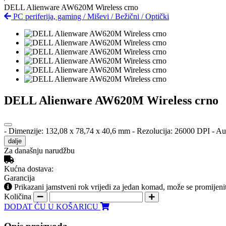
DELL Alienware AW620M Wireless crno
PC periferija, gaming
/
Miševi
/
Bežični
/
Optički
DELL Alienware AW620M Wireless crno
- Dimenzije: 132,08 x 78,74 x 40,6 mm - Rezolucija: 26000 DPI - Auto
dalje
Za današnju narudžbu
Kućna dostava:
Garancija
Prikazani jamstveni rok vrijedi za jedan komad, može se promijeni
Količina
DODAT ĆU U KOŠARICU