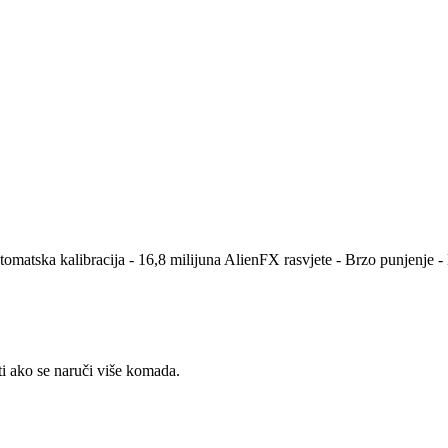
matska kalibracija - 16,8 milijuna AlienFX rasvjete - Brzo punjenje - 
ti ako se naruči više komada.