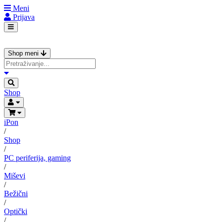
Meni
Prijava
Shop meni
Shop
iPon
/
Shop
/
PC periferija, gaming
/
Miševi
/
Bežični
/
Optički
/