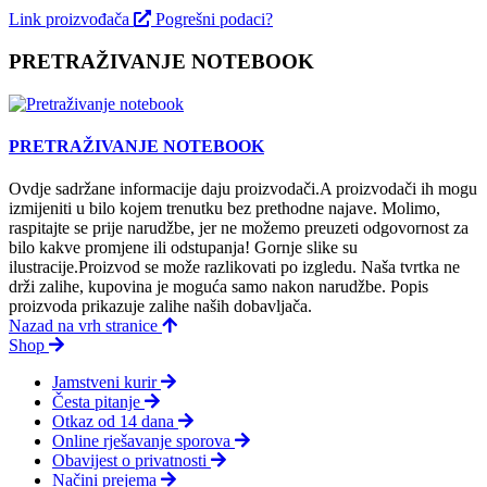
Link proizvođača
Pogrešni podaci?
PRETRAŽIVANJE NOTEBOOK
PRETRAŽIVANJE NOTEBOOK
Ovdje sadržane informacije daju proizvodači.A proizvodači ih mogu
izmijeniti u bilo kojem trenutku bez prethodne najave. Molimo,
raspitajte se prije narudžbe, jer ne možemo preuzeti odgovornost za
bilo kakve promjene ili odstupanja! Gornje slike su
ilustracije.Proizvod se može razlikovati po izgledu. Naša tvrtka ne
drži zalihe, kupovina je moguća samo nakon narudžbe. Popis
proizvoda prikazuje zalihe naših dobavljača.
Nazad na vrh stranice
Shop
Jamstveni kurir
Česta pitanje
Otkaz od 14 dana
Online rješavanje sporova
Obavijest o privatnosti
Načini prejema