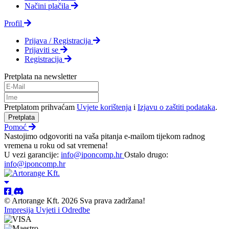
Načini plačila
Profil
Prijava / Registracija
Prijaviti se
Registracija
Pretplata na newsletter
Pretplatom prihvaćam
Uvjete korištenja
i
Izjavu o zaštiti podataka
.
Pretplata
Pomoć
Nastojimo odgovoriti na vaša pitanja e-mailom tijekom radnog
vremena u roku od sat vremena!
U vezi garancije:
info@iponcomp.hr
Ostalo drugo:
info@iponcomp.hr
© Artorange Kft. 2026 Sva prava zadržana!
Impresija
Uvjeti i Odredbe