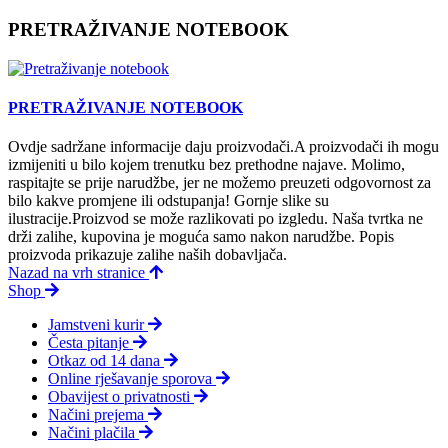
PRETRAŽIVANJE NOTEBOOK
PRETRAŽIVANJE NOTEBOOK
Ovdje sadržane informacije daju proizvodači.A proizvodači ih mogu
izmijeniti u bilo kojem trenutku bez prethodne najave. Molimo,
raspitajte se prije narudžbe, jer ne možemo preuzeti odgovornost za
bilo kakve promjene ili odstupanja! Gornje slike su
ilustracije.Proizvod se može razlikovati po izgledu. Naša tvrtka ne
drži zalihe, kupovina je moguća samo nakon narudžbe. Popis
proizvoda prikazuje zalihe naših dobavljača.
Nazad na vrh stranice
Shop
Jamstveni kurir
Česta pitanje
Otkaz od 14 dana
Online rješavanje sporova
Obavijest o privatnosti
Načini prejema
Načini plačila