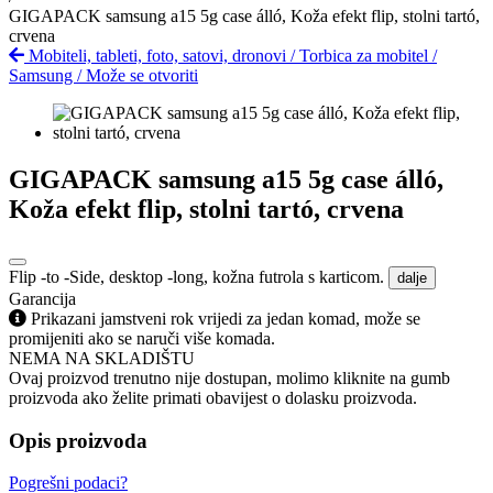
GIGAPACK samsung a15 5g case álló, Koža efekt flip, stolni tartó,
crvena
Mobiteli, tableti, foto, satovi, dronovi
/
Torbica za mobitel
/
Samsung
/
Može se otvoriti
GIGAPACK samsung a15 5g case álló,
Koža efekt flip, stolni tartó, crvena
Flip -to -Side, desktop -long, kožna futrola s karticom.
dalje
Garancija
Prikazani jamstveni rok vrijedi za jedan komad, može se
promijeniti ako se naruči više komada.
NEMA NA SKLADIŠTU
Ovaj proizvod trenutno nije dostupan, molimo kliknite na gumb
proizvoda ako želite primati obavijest o dolasku proizvoda.
Opis proizvoda
Pogrešni podaci?