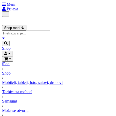
Meni
Prijava
Shop meni
Shop
iPon
/
Shop
/
Mobiteli, tableti, foto, satovi, dronovi
/
Torbica za mobitel
/
Samsung
/
Može se otvoriti
/