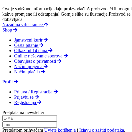
Ovdje sadržane informacije daju proizvodači.A proizvodači ih mogu iz
kakve promjene ili odstupanja! Gornje slike su ilustracije.Proizvod s
dobavljača.
Nazad na vrh stranice
Shop
Jamstveni kurir
Česta pitanje
Otkaz od 14 dana
Online rješavanje sporova
Obavijest o privatnosti
Načini prejema
Načini plačila
Profil
Prijava / Registracija
Prijaviti se
Registracija
Pretplata na newsletter
Pretplatom prihvaćam
Uvjete korištenja
i
Izjavu o zaštiti podataka
.