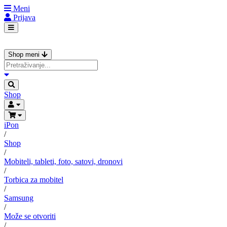
Meni
Prijava
Shop meni
Shop
iPon
/
Shop
/
Mobiteli, tableti, foto, satovi, dronovi
/
Torbica za mobitel
/
Samsung
/
Može se otvoriti
/