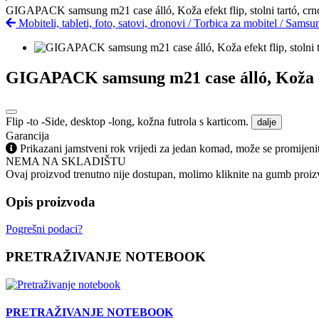
GIGAPACK samsung m21 case álló, Koža efekt flip, stolni tartó, crn
Mobiteli, tableti, foto, satovi, dronovi
/
Torbica za mobitel
/
Samsu
GIGAPACK samsung m21 case álló, Koža efek
Flip -to -Side, desktop -long, kožna futrola s karticom.
dalje
Garancija
Prikazani jamstveni rok vrijedi za jedan komad, može se promijeni
NEMA NA SKLADIŠTU
Ovaj proizvod trenutno nije dostupan, molimo kliknite na gumb proizv
Opis proizvoda
Pogrešni podaci?
PRETRAŽIVANJE NOTEBOOK
PRETRAŽIVANJE NOTEBOOK