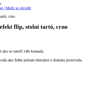
o
ng
/
Može se otvoriti
t flip, stolni tartó, crno
ti ako se naruči više komada.
oda ako želite primati obavijest o dolasku proizvoda.