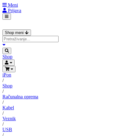
Meni
Prijava
Shop meni
Shop
iPon
/
Shop
/
Računalna oprema
/
Kabel
/
Veznik
/
USB
/