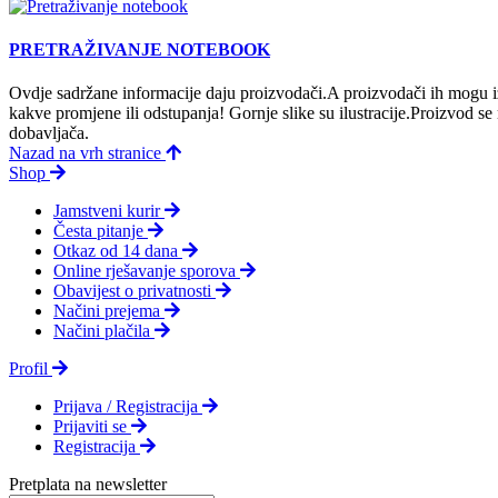
PRETRAŽIVANJE NOTEBOOK
Ovdje sadržane informacije daju proizvodači.A proizvodači ih mogu iz
kakve promjene ili odstupanja! Gornje slike su ilustracije.Proizvod s
dobavljača.
Nazad na vrh stranice
Shop
Jamstveni kurir
Česta pitanje
Otkaz od 14 dana
Online rješavanje sporova
Obavijest o privatnosti
Načini prejema
Načini plačila
Profil
Prijava / Registracija
Prijaviti se
Registracija
Pretplata na newsletter