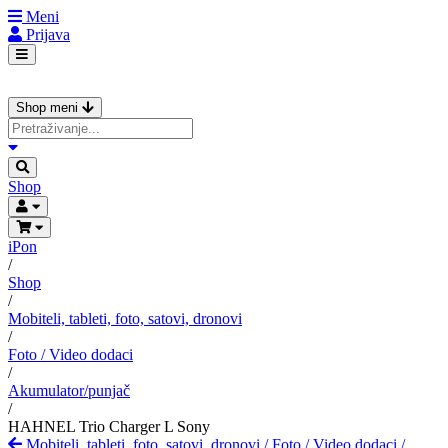
Meni
Prijava
Shop meni
Shop
iPon
/
Shop
/
Mobiteli, tableti, foto, satovi, dronovi
/
Foto / Video dodaci
/
Akumulator/punjač
/
HAHNEL Trio Charger L Sony
Mobiteli, tableti, foto, satovi, dronovi
/
Foto / Video dodaci
/