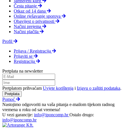
Jamstveni kurir
Česta pitanje
Otkaz od 14 dana
Online rješavanje sporova
Obavijest o privatnosti
Načini prejema
Načini plačila
Profil
Prijava / Registracija
Prijaviti se
Registracija
Pretplata na newsletter
Pretplatom prihvaćam
Uvjete korištenja
i
Izjavu o zaštiti podataka
.
Pretplata
Pomoć
Nastojimo odgovoriti na vaša pitanja e-mailom tijekom radnog
vremena u roku od sat vremena!
U vezi garancije:
info@iponcomp.hr
Ostalo drugo:
info@iponcomp.hr