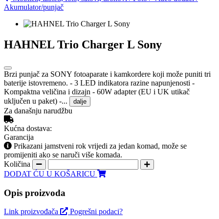
Akumulator/punjač
HAHNEL Trio Charger L Sony
Brzi punjač za SONY fotoaparate i kamkordere koji može puniti tri
baterije istovremeno. - 3 LED indikatora razine napunjenosti -
Kompaktna veličina i dizajn - 60W adapter (EU i UK utikač
uključen u paket) -...
dalje
Za današnju narudžbu
Kućna dostava:
Garancija
Prikazani jamstveni rok vrijedi za jedan komad, može se
promijeniti ako se naruči više komada.
Količina
DODAT ĆU U KOŠARICU
Opis proizvoda
Link proizvođača
Pogrešni podaci?