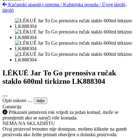
Kućanski aparati,i oprema
/
Kuhinjska posuda
/
Üveg tároló,
tároló
LÉKUÉ Jar To Go prenosiva ručak
staklo 600ml tirkizno LK888304
Opis uskoro ....
dalje
Garancija
Prikazani jamstveni rok vrijedi za jedan komad, može se
promijeniti ako se naruči više komada.
NEMA NA SKLADIŠTU
Ovaj proizvod trenutno nije dostupan, molimo kliknite na gumb
proizvoda ako želite primati obavijest o dolasku proizvoda.