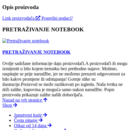
Opis proizvoda
Link proizvođača
Pogrešni podaci?
PRETRAŽIVANJE NOTEBOOK
PRETRAŽIVANJE NOTEBOOK
Ovdje sadržane informacije daju proizvodači.A proizvodači ih mogu
izmijeniti u bilo kojem trenutku bez prethodne najave. Molimo,
raspitajte se prije narudžbe, jer ne možemo preuzeti odgovornost za
bilo kakve promjene ili odstupanja! Gornje slike su
ilustracije.Proizvod se može razlikovati po izgledu. Naša tvrtka ne
drži zalihe, kupovina je moguća samo nakon narudžbe. Popis
proizvoda prikazuje zalihe naših dobavljača.
Nazad na vrh stranice
Shop
Jamstveni kurir
Česta pitanje
Otkaz od 14 dana