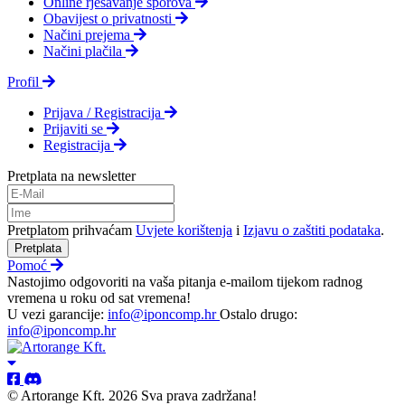
Online rješavanje sporova
Obavijest o privatnosti
Načini prejema
Načini plačila
Profil
Prijava / Registracija
Prijaviti se
Registracija
Pretplata na newsletter
Pretplatom prihvaćam
Uvjete korištenja
i
Izjavu o zaštiti podataka
.
Pretplata
Pomoć
Nastojimo odgovoriti na vaša pitanja e-mailom tijekom radnog
vremena u roku od sat vremena!
U vezi garancije:
info@iponcomp.hr
Ostalo drugo:
info@iponcomp.hr
© Artorange Kft. 2026 Sva prava zadržana!