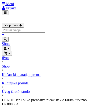
Meni
Prijava
Shop meni
Shop
iPon
/
Shop
/
Kućanski aparati,i oprema
/
Kuhinjska posuda
/
Üveg tároló, tároló
/
LÉKUÉ Jar To Go prenosiva ručak staklo 600ml tirkizno
LK888304