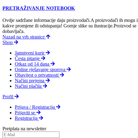
PRETRAŽIVANJE NOTEBOOK
Ovdje sadržane informacije daju proizvodači.A proizvodači ih mogu iz
kakve promjene ili odstupanja! Gornje slike su ilustracije.Proizvod s
dobavljača.
Nazad na vrh stranice
Shop
Jamstveni kurir
Česta pitanje
Otkaz od 14 dana
Online rješavanje sporova
Obavijest o privatnosti
Načini prejema
Načini plačila
Profil
Prijava / Registracija
Prijaviti se
Registracija
Pretplata na newsletter