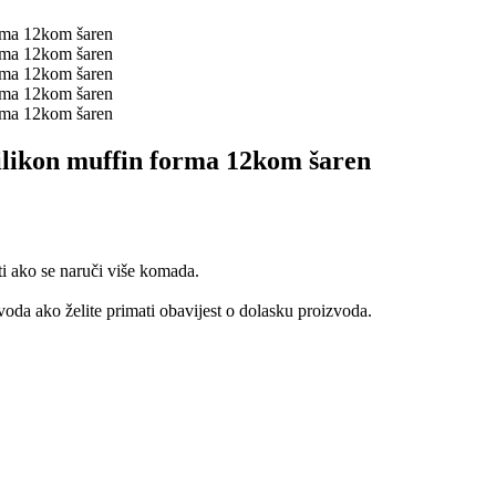
likon muffin forma 12kom šaren
ti ako se naruči više komada.
oda ako želite primati obavijest o dolasku proizvoda.