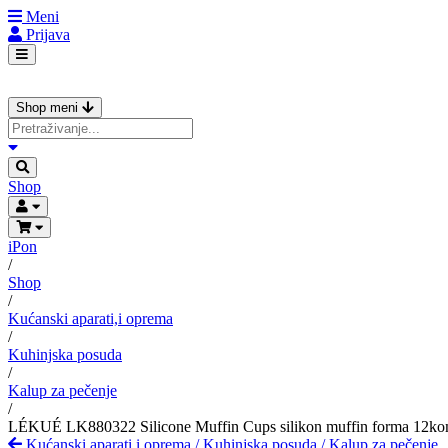
Meni
Prijava
Shop meni
Shop
iPon
/
Shop
/
Kućanski aparati,i oprema
/
Kuhinjska posuda
/
Kalup za pečenje
/
LÉKUÉ LK880322 Silicone Muffin Cups silikon muffin forma 12ko
Kućanski aparati,i oprema
/
Kuhinjska posuda
/
Kalup za pečenje