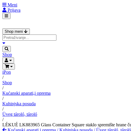
Meni
Prijava
Shop meni
Shop
iPon
/
Shop
/
Kućanski aparati,i oprema
/
Kuhinjska posuda
/
Üveg tároló, tároló
/
LÉKUÉ LK883965 Glass Container Square staklo spremište hrane čet
Kućanski aparati,i oprema
/
Kuhinjska posuda
/
Üveg tároló, tároló