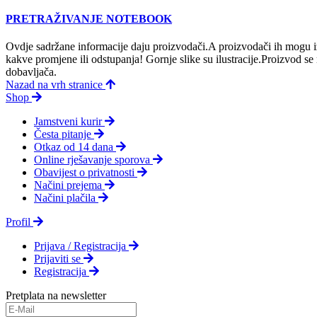
PRETRAŽIVANJE NOTEBOOK
Ovdje sadržane informacije daju proizvodači.A proizvodači ih mogu iz
kakve promjene ili odstupanja! Gornje slike su ilustracije.Proizvod s
dobavljača.
Nazad na vrh stranice
Shop
Jamstveni kurir
Česta pitanje
Otkaz od 14 dana
Online rješavanje sporova
Obavijest o privatnosti
Načini prejema
Načini plačila
Profil
Prijava / Registracija
Prijaviti se
Registracija
Pretplata na newsletter