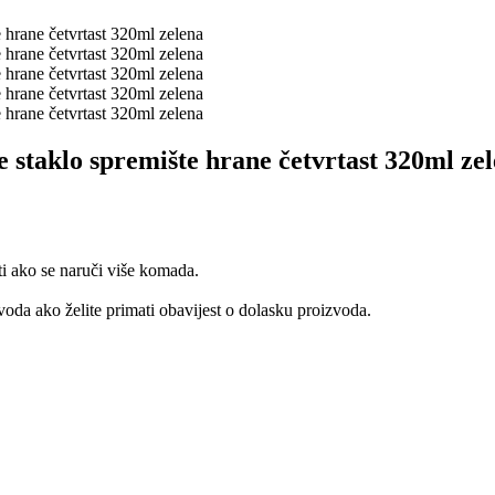
taklo spremište hrane četvrtast 320ml ze
ti ako se naruči više komada.
oda ako želite primati obavijest o dolasku proizvoda.