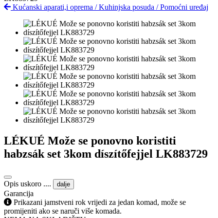
Kućanski aparati,i oprema
/
Kuhinjska posuda
/
Pomoćni uređaj
LÉKUÉ Može se ponovno koristiti
habzsák set 3kom díszítőfejjel LK883729
Opis uskoro ....
dalje
Garancija
Prikazani jamstveni rok vrijedi za jedan komad, može se
promijeniti ako se naruči više komada.