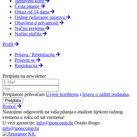
Jamstveni kurir
Česta pitanje
Otkaz od 14 dana
Online rješavanje sporova
Obavijest o privatnosti
Načini prejema
Načini plačila
Profil
Prijava / Registracija
Prijaviti se
Registracija
Pretplata na newsletter
Pretplatom prihvaćam
Uvjete korištenja
i
Izjavu o zaštiti podataka
.
Pretplata
Pomoć
Nastojimo odgovoriti na vaša pitanja e-mailom tijekom radnog
vremena u roku od sat vremena!
U vezi garancije:
info@iponcomp.hr
Ostalo drugo:
info@iponcomp.hr