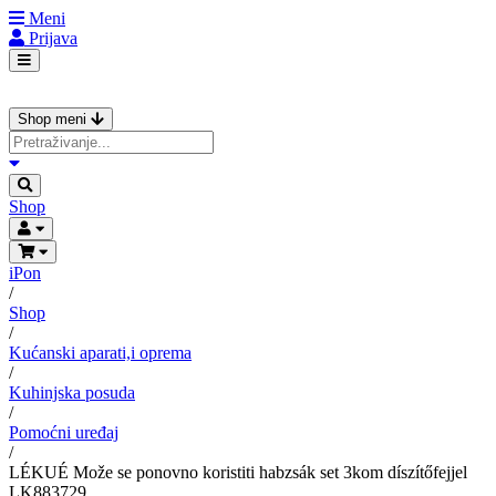
Meni
Prijava
Shop meni
Shop
iPon
/
Shop
/
Kućanski aparati,i oprema
/
Kuhinjska posuda
/
Pomoćni uređaj
/
LÉKUÉ Može se ponovno koristiti habzsák set 3kom díszítőfejjel
LK883729