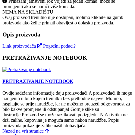
Prikazani jamstveni rok vrijedi za jedan komad, može se
promijeniti ako se naruči više komada.
NEMA NA SKLADIŠTU
Ovaj proizvod trenutno nije dostupan, molimo kliknite na gumb
proizvoda ako želite primati obavijest o dolasku proizvoda.
Opis proizvoda
Link proizvođača
Pogrešni podaci?
PRETRAŽIVANJE NOTEBOOK
PRETRAŽIVANJE NOTEBOOK
Ovdje sadržane informacije daju proizvodači.A proizvodači ih mogu
izmijeniti u bilo kojem trenutku bez prethodne najave. Molimo,
raspitajte se prije narudžbe, jer ne možemo preuzeti odgovornost za
bilo kakve promjene ili odstupanja! Gornje slike su
ilustracije.Proizvod se može razlikovati po izgledu. Naša tvrtka ne
drži zalihe, kupovina je moguća samo nakon narudžbe. Popis
proizvoda prikazuje zalihe naših dobavljača.
Nazad na vrh stranice