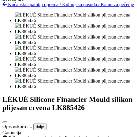
Kućanski aparati,i oprema
/
Kuhinjska posuda
/
Kalup za pečenje
LÉKUÉ Silicone Financier Mould silikon
plijesan crvena LK885426
Opis uskoro ....
dalje
Garancija