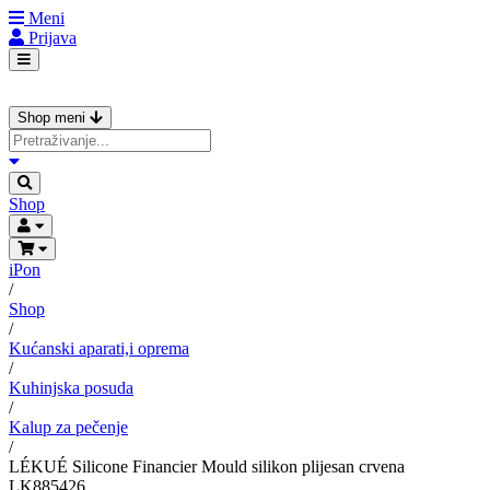
Meni
Prijava
Shop meni
Shop
iPon
/
Shop
/
Kućanski aparati,i oprema
/
Kuhinjska posuda
/
Kalup za pečenje
/
LÉKUÉ Silicone Financier Mould silikon plijesan crvena
LK885426