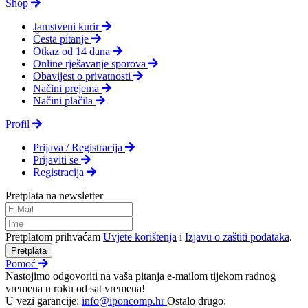
Shop
Jamstveni kurir
Česta pitanje
Otkaz od 14 dana
Online rješavanje sporova
Obavijest o privatnosti
Načini prejema
Načini plačila
Profil
Prijava / Registracija
Prijaviti se
Registracija
Pretplata na newsletter
Pretplatom prihvaćam
Uvjete korištenja
i
Izjavu o zaštiti podataka
.
Pretplata
Pomoć
Nastojimo odgovoriti na vaša pitanja e-mailom tijekom radnog
vremena u roku od sat vremena!
U vezi garancije:
info@iponcomp.hr
Ostalo drugo: