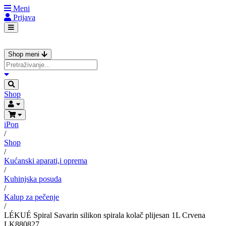
Meni
Prijava
Shop meni
Shop
iPon
/
Shop
/
Kućanski aparati,i oprema
/
Kuhinjska posuda
/
Kalup za pečenje
/
LÉKUÉ Spiral Savarin silikon spirala kolač plijesan 1L Crvena
LK880827