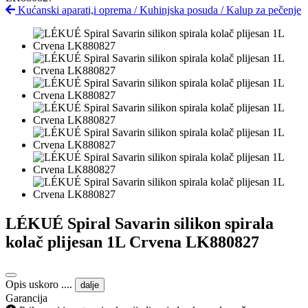
Kućanski aparati,i oprema
/
Kuhinjska posuda
/
Kalup za pečenje
LÉKUÉ Spiral Savarin silikon spirala
kolač plijesan 1L Crvena LK880827
Opis uskoro ....
dalje
Garancija