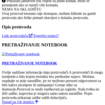
Prikazani jamstveni rok vrijedi za jedan komad, može se
promijeniti ako se naruči više komada.
NEMA NA SKLADIŠTU
Ovaj proizvod trenutno nije dostupan, molimo kliknite na gumb
proizvoda ako želite primati obavijest o dolasku proizvoda.
Opis proizvoda
Link proizvođača
Pogrešni podaci?
PRETRAŽIVANJE NOTEBOOK
PRETRAŽIVANJE NOTEBOOK
Ovdje sadržane informacije daju proizvodači.A proizvodači ih mogu
izmijeniti u bilo kojem trenutku bez prethodne najave. Molimo,
raspitajte se prije narudžbe, jer ne možemo preuzeti odgovornost za
bilo kakve promjene ili odstupanja! Gornje slike su
ilustracije.Proizvod se može razlikovati po izgledu. Naša tvrtka ne
drži zalihe, kupovina je moguća samo nakon narudžbe. Popis
proizvoda prikazuje zalihe naših dobavljača.
Nazad na vrh stranice