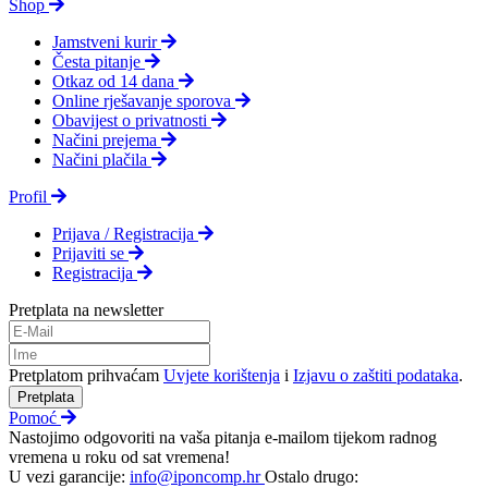
Shop
Jamstveni kurir
Česta pitanje
Otkaz od 14 dana
Online rješavanje sporova
Obavijest o privatnosti
Načini prejema
Načini plačila
Profil
Prijava / Registracija
Prijaviti se
Registracija
Pretplata na newsletter
Pretplatom prihvaćam
Uvjete korištenja
i
Izjavu o zaštiti podataka
.
Pretplata
Pomoć
Nastojimo odgovoriti na vaša pitanja e-mailom tijekom radnog
vremena u roku od sat vremena!
U vezi garancije:
info@iponcomp.hr
Ostalo drugo: