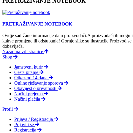
PRETRAŽIVANJE NOTEBOOK
PRETRAŽIVANJE NOTEBOOK
Ovdje sadržane informacije daju proizvodači.A proizvodači ih mogu iz
kakve promjene ili odstupanja! Gornje slike su ilustracije.Proizvod s
dobavljača.
Nazad na vrh stranice
Shop
Jamstveni kurir
Česta pitanje
Otkaz od 14 dana
Online rješavanje sporova
Obavijest o privatnosti
Načini prejema
Načini plačila
Profil
Prijava / Registracija
Prijaviti se
Registracija