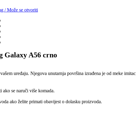
ng
/
Može se otvoriti
ng Galaxy A56 crno
ašem uređaju. Njegova unutarnja površina izrađena je od meke imitacije 
ti ako se naruči više komada.
oda ako želite primati obavijest o dolasku proizvoda.