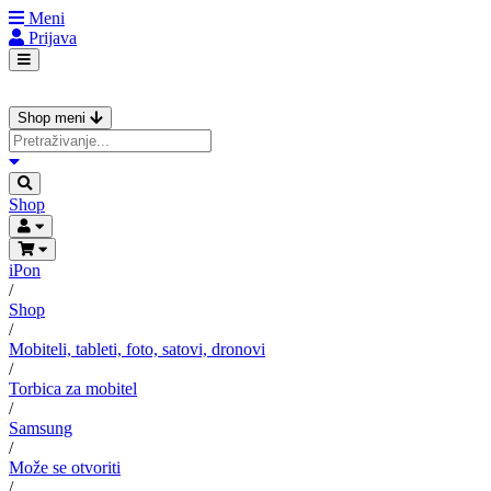
Meni
Prijava
Shop meni
Shop
iPon
/
Shop
/
Mobiteli, tableti, foto, satovi, dronovi
/
Torbica za mobitel
/
Samsung
/
Može se otvoriti
/