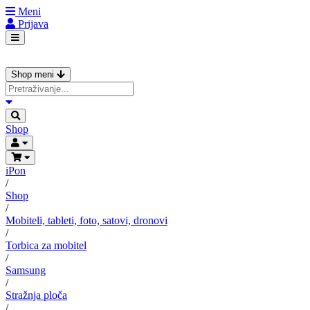
Meni
Prijava
Shop meni
Shop
iPon
/
Shop
/
Mobiteli, tableti, foto, satovi, dronovi
/
Torbica za mobitel
/
Samsung
/
Stražnja ploča
/