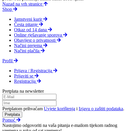
Nazad na vrh stranice
Shop
Jamstveni kurir
Česta pitanje
Otkaz od 14 dana
Online rješavanje sporova
Obavijest o privatnosti
Načini prejema
Načini plačila
Profil
Prijava / Registracija
Prijaviti se
Registracija
Pretplata na newsletter
Pretplatom prihvaćam
Uvjete korištenja
i
Izjavu o zaštiti podataka
.
Pretplata
Pomoć
Nastojimo odgovoriti na vaša pitanja e-mailom tijekom radnog
vremena u roku od sat vremena!