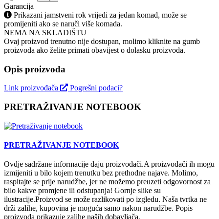
Garancija
Prikazani jamstveni rok vrijedi za jedan komad, može se
promijeniti ako se naruči više komada.
NEMA NA SKLADIŠTU
Ovaj proizvod trenutno nije dostupan, molimo kliknite na gumb
proizvoda ako želite primati obavijest o dolasku proizvoda.
Opis proizvoda
Link proizvođača
Pogrešni podaci?
PRETRAŽIVANJE NOTEBOOK
PRETRAŽIVANJE NOTEBOOK
Ovdje sadržane informacije daju proizvodači.A proizvodači ih mogu
izmijeniti u bilo kojem trenutku bez prethodne najave. Molimo,
raspitajte se prije narudžbe, jer ne možemo preuzeti odgovornost za
bilo kakve promjene ili odstupanja! Gornje slike su
ilustracije.Proizvod se može razlikovati po izgledu. Naša tvrtka ne
drži zalihe, kupovina je moguća samo nakon narudžbe. Popis
proizvoda prikazuje zalihe naših dobavljača.