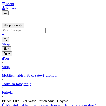
Meni
Prijava
Shop meni
Shop
iPon
/
Shop
/
Mobiteli, tableti, foto, satovi, dronovi
/
Torba za fotografije
/
Futrola
/
PEAK DESIGN Wash Pouch Small Coyote
Mobiteli, tableti, foto, satovi, dronovi
/
Torba za fotografije
/