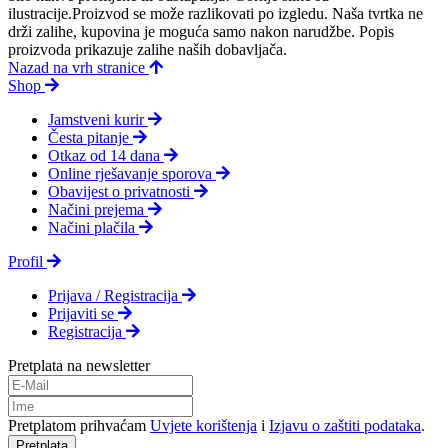
ilustracije.Proizvod se može razlikovati po izgledu. Naša tvrtka ne
drži zalihe, kupovina je moguća samo nakon narudžbe. Popis
proizvoda prikazuje zalihe naših dobavljača.
Nazad na vrh stranice
Shop
Jamstveni kurir
Česta pitanje
Otkaz od 14 dana
Online rješavanje sporova
Obavijest o privatnosti
Načini prejema
Načini plačila
Profil
Prijava / Registracija
Prijaviti se
Registracija
Pretplata na newsletter
Pretplatom prihvaćam
Uvjete korištenja
i
Izjavu o zaštiti podataka
.
Pretplata