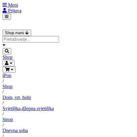
Meni
Prijava
Shop meni
Shop
iPon
/
Shop
/
Dom, vrt, hobi
/
Svjetiljka,džepna svjetiljka
/
Strop
/
Dnevna soba
/