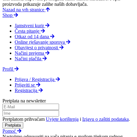
proizvoda prikazuje zalihe naših dobavljača.
Nazad na vrh stranice
Shop
Jamstveni kurir
Česta pitanje
Otkaz od 14 dana
Online rješavanje sporova
Obavijest o privatnosti
Načini prejema
Načini plačila
Profil
Prijava / Registracija
Prijaviti se
Registracija
Pretplata na newsletter
Pretplatom prihvaćam
Uvjete korištenja
i
Izjavu o zaštiti podataka
.
Pretplata
Pomoć
Nastojimo odgovoriti na vaša pitanja e-mailom tijekom radnog