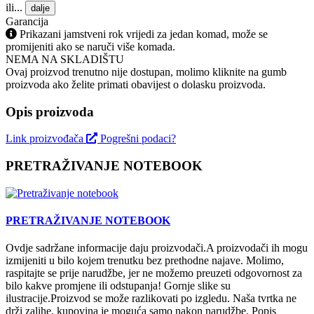
ili...
dalje
Garancija
Prikazani jamstveni rok vrijedi za jedan komad, može se
promijeniti ako se naruči više komada.
NEMA NA SKLADIŠTU
Ovaj proizvod trenutno nije dostupan, molimo kliknite na gumb
proizvoda ako želite primati obavijest o dolasku proizvoda.
Opis proizvoda
Link proizvođača
Pogrešni podaci?
PRETRAŽIVANJE NOTEBOOK
PRETRAŽIVANJE NOTEBOOK
Ovdje sadržane informacije daju proizvodači.A proizvodači ih mogu
izmijeniti u bilo kojem trenutku bez prethodne najave. Molimo,
raspitajte se prije narudžbe, jer ne možemo preuzeti odgovornost za
bilo kakve promjene ili odstupanja! Gornje slike su
ilustracije.Proizvod se može razlikovati po izgledu. Naša tvrtka ne
drži zalihe, kupovina je moguća samo nakon narudžbe. Popis