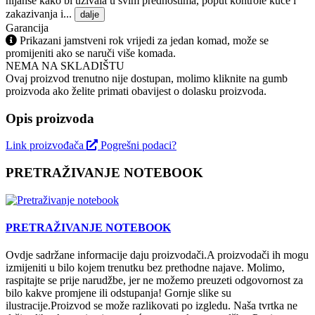
nijanse kako bi uživala u svim prednostima, poput kontrole kuće i
zakazivanja i...
dalje
Garancija
Prikazani jamstveni rok vrijedi za jedan komad, može se
promijeniti ako se naruči više komada.
NEMA NA SKLADIŠTU
Ovaj proizvod trenutno nije dostupan, molimo kliknite na gumb
proizvoda ako želite primati obavijest o dolasku proizvoda.
Opis proizvoda
Link proizvođača
Pogrešni podaci?
PRETRAŽIVANJE NOTEBOOK
PRETRAŽIVANJE NOTEBOOK
Ovdje sadržane informacije daju proizvodači.A proizvodači ih mogu
izmijeniti u bilo kojem trenutku bez prethodne najave. Molimo,
raspitajte se prije narudžbe, jer ne možemo preuzeti odgovornost za
bilo kakve promjene ili odstupanja! Gornje slike su
ilustracije.Proizvod se može razlikovati po izgledu. Naša tvrtka ne