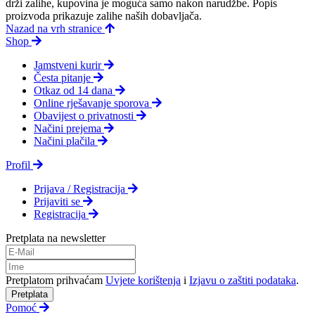
drži zalihe, kupovina je moguća samo nakon narudžbe. Popis
proizvoda prikazuje zalihe naših dobavljača.
Nazad na vrh stranice
Shop
Jamstveni kurir
Česta pitanje
Otkaz od 14 dana
Online rješavanje sporova
Obavijest o privatnosti
Načini prejema
Načini plačila
Profil
Prijava / Registracija
Prijaviti se
Registracija
Pretplata na newsletter
Pretplatom prihvaćam
Uvjete korištenja
i
Izjavu o zaštiti podataka
.
Pretplata
Pomoć