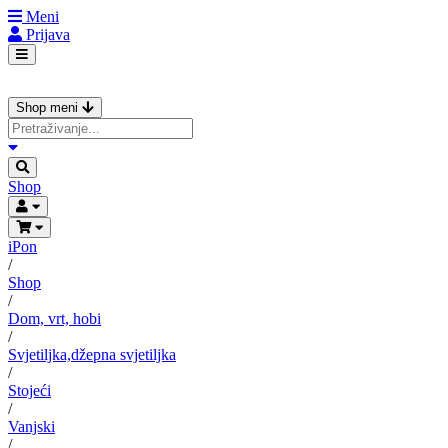
Meni
Prijava
Shop meni
Shop
iPon
/
Shop
/
Dom, vrt, hobi
/
Svjetiljka,džepna svjetiljka
/
Stojeći
/
Vanjski
/