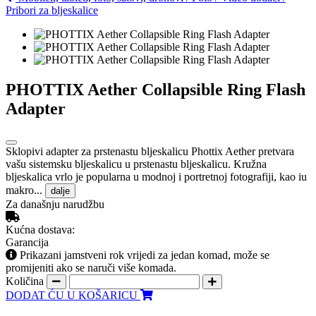
Pribori za bljeskalice
PHOTTIX Aether Collapsible Ring Flash
Adapter
Sklopivi adapter za prstenastu bljeskalicu Phottix Aether pretvara
vašu sistemsku bljeskalicu u prstenastu bljeskalicu. Kružna
bljeskalica vrlo je popularna u modnoj i portretnoj fotografiji, kao iu
makro...
dalje
Za današnju narudžbu
Kućna dostava:
Garancija
Prikazani jamstveni rok vrijedi za jedan komad, može se
promijeniti ako se naruči više komada.
Količina
DODAT ĆU U KOŠARICU