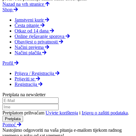
Nazad na vrh stranice
Shop
Jamstveni kurir
Česta pitanje
Otkaz od 14 dana
Online rješavanje sporova
Obavijest o privatnosti
Načini prejema
Načini plačila
Profil
Prijava / Registracija
Prijaviti se
Registracija
Pretplata na newsletter
Pretplatom prihvaćam
Uvjete korištenja
i
Izjavu o zaštiti podataka
.
Pretplata
Pomoć
Nastojimo odgovoriti na vaša pitanja e-mailom tijekom radnog
vremena u roku od sat vremena!