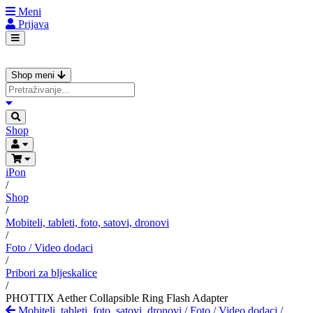
Meni
Prijava
Shop meni
Shop
iPon
/
Shop
/
Mobiteli, tableti, foto, satovi, dronovi
/
Foto / Video dodaci
/
Pribori za bljeskalice
/
PHOTTIX Aether Collapsible Ring Flash Adapter
Mobiteli, tableti, foto, satovi, dronovi
/
Foto / Video dodaci
/