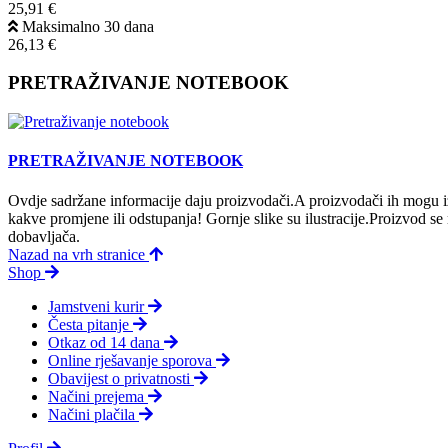
25,91 €
Maksimalno 30 dana
26,13 €
PRETRAŽIVANJE NOTEBOOK
PRETRAŽIVANJE NOTEBOOK
Ovdje sadržane informacije daju proizvodači.A proizvodači ih mogu iz
kakve promjene ili odstupanja! Gornje slike su ilustracije.Proizvod s
dobavljača.
Nazad na vrh stranice
Shop
Jamstveni kurir
Česta pitanje
Otkaz od 14 dana
Online rješavanje sporova
Obavijest o privatnosti
Načini prejema
Načini plačila