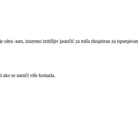
ltra -tam, izuzetno izdržljiv jastučić za miša dizajniran za ispunjavanj
ti ako se naruči više komada.