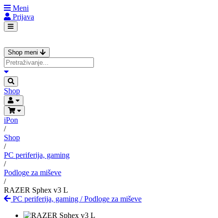
Meni
Prijava
Shop meni
Shop
iPon
/
Shop
/
PC periferija, gaming
/
Podloge za miševe
/
RAZER Sphex v3 L
PC periferija, gaming
/
Podloge za miševe