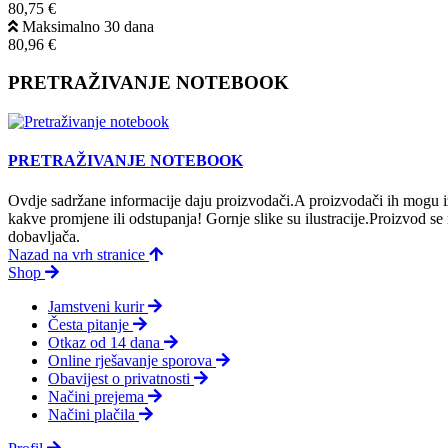
80,75 €
Maksimalno 30 dana
80,96 €
PRETRAŽIVANJE NOTEBOOK
PRETRAŽIVANJE NOTEBOOK
Ovdje sadržane informacije daju proizvodači.A proizvodači ih mogu iz
kakve promjene ili odstupanja! Gornje slike su ilustracije.Proizvod s
dobavljača.
Nazad na vrh stranice
Shop
Jamstveni kurir
Česta pitanje
Otkaz od 14 dana
Online rješavanje sporova
Obavijest o privatnosti
Načini prejema
Načini plačila