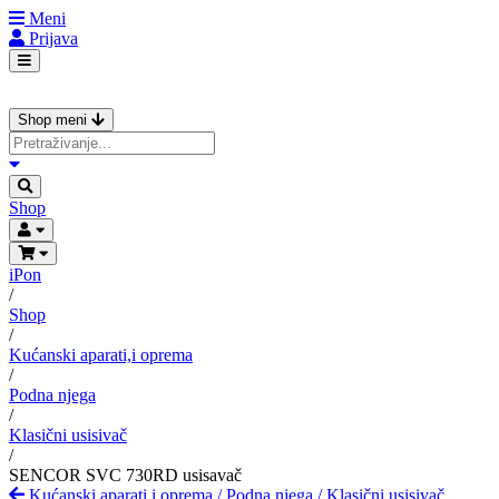
Meni
Prijava
Shop meni
Shop
iPon
/
Shop
/
Kućanski aparati,i oprema
/
Podna njega
/
Klasični usisivač
/
SENCOR SVC 730RD usisavač
Kućanski aparati,i oprema
/
Podna njega
/
Klasični usisivač