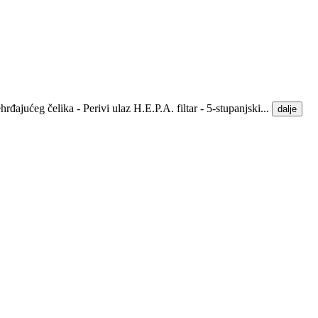
ajućeg čelika - Perivi ulaz H.E.P.A. filtar - 5-stupanjski...
dalje