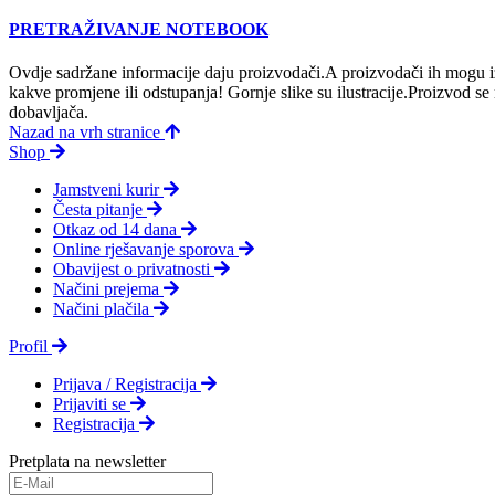
PRETRAŽIVANJE NOTEBOOK
Ovdje sadržane informacije daju proizvodači.A proizvodači ih mogu iz
kakve promjene ili odstupanja! Gornje slike su ilustracije.Proizvod s
dobavljača.
Nazad na vrh stranice
Shop
Jamstveni kurir
Česta pitanje
Otkaz od 14 dana
Online rješavanje sporova
Obavijest o privatnosti
Načini prejema
Načini plačila
Profil
Prijava / Registracija
Prijaviti se
Registracija
Pretplata na newsletter