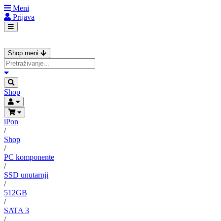
Meni
Prijava
Shop meni
Shop
iPon
/
Shop
/
PC komponente
/
SSD unutarnji
/
512GB
/
SATA 3
/