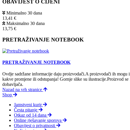
OBAVIJEST O CIJENI
Minimalno 30 dana
13,41 €
Maksimalno 30 dana
13,75 €
PRETRAŽIVANJE NOTEBOOK
PRETRAŽIVANJE NOTEBOOK
Ovdje sadržane informacije daju proizvodači.A proizvodači ih mogu iz
kakve promjene ili odstupanja! Gornje slike su ilustracije.Proizvod s
dobavljača.
Nazad na vrh stranice
Shop
Jamstveni kurir
Česta pitanje
Otkaz od 14 dana
Online rješavanje sporova
Obavijest o privatnosti