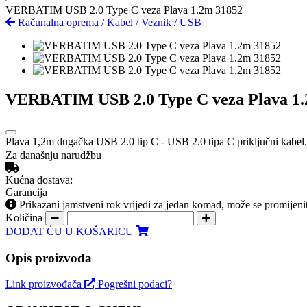
VERBATIM USB 2.0 Type C veza Plava 1.2m 31852
Računalna oprema
/
Kabel
/
Veznik
/
USB
VERBATIM USB 2.0 Type C veza Plava 1.
Plava 1,2m dugačka USB 2.0 tip C - USB 2.0 tipa C priključni kabel
Za današnju narudžbu
Kućna dostava:
Garancija
Prikazani jamstveni rok vrijedi za jedan komad, može se promijeni
Količina
DODAT ĆU U KOŠARICU
Opis proizvoda
Link proizvođača
Pogrešni podaci?