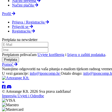
Načini prejema
Načini plačila
Profil
Prijava / Registracija
Prijaviti se
Registracija
Pretplata na newsletter
Pretplatom prihvaćam
Uvjete korištenja
i
Izjavu o zaštiti podataka
.
Pretplata
Pomoć
Nastojimo odgovoriti na vaša pitanja e-mailom tijekom radnog vreme
U vezi garancije:
info@iponcomp.hr
Ostalo drugo:
info@iponcomp.h
© Artorange Kft. 2026 Sva prava zadržana!
Impresija
Uvjeti i Odredbe