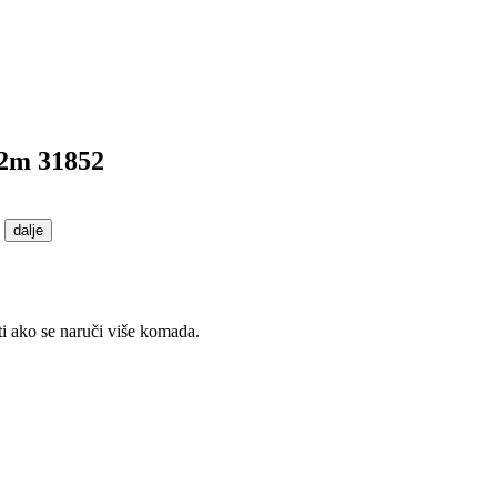
2m 31852
.
dalje
ti ako se naruči više komada.