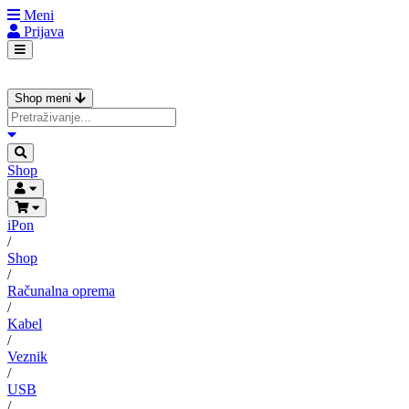
Meni
Prijava
Shop meni
Shop
iPon
/
Shop
/
Računalna oprema
/
Kabel
/
Veznik
/
USB
/