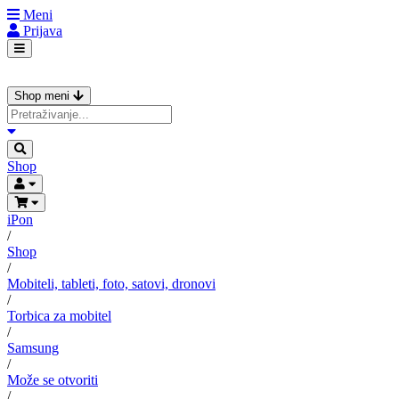
Meni
Prijava
Shop meni
Shop
iPon
/
Shop
/
Mobiteli, tableti, foto, satovi, dronovi
/
Torbica za mobitel
/
Samsung
/
Može se otvoriti
/