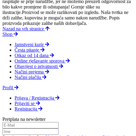
raspitajte se prije narudžbe, jer ne možemo preuzeti odgovornost za
bilo kakve promjene ili odstupanja! Gornje slike su
ilustracije.Proizvod se može razlikovati po izgledu. Naša tvrtka ne
drži zalihe, kupovina je moguća samo nakon narudžbe. Popis
proizvoda prikazuje zalihe naših dobavljača.
Nazad na vrh stranice
Shop
Jamstveni kurir
Česta pitanje
Otkaz od 14 dana
Online rješavanje sporova
Obavijest o privatnosti
Načini prejema
Načini plačila
Profil
Prijava / Registracija
Prijaviti se
Registracija
Pretplata na newsletter