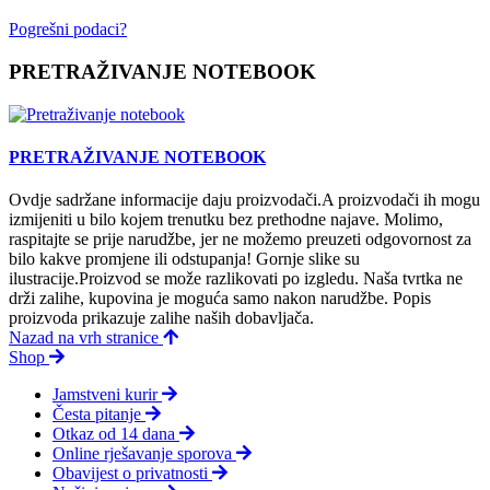
Pogrešni podaci?
PRETRAŽIVANJE NOTEBOOK
PRETRAŽIVANJE NOTEBOOK
Ovdje sadržane informacije daju proizvodači.A proizvodači ih mogu
izmijeniti u bilo kojem trenutku bez prethodne najave. Molimo,
raspitajte se prije narudžbe, jer ne možemo preuzeti odgovornost za
bilo kakve promjene ili odstupanja! Gornje slike su
ilustracije.Proizvod se može razlikovati po izgledu. Naša tvrtka ne
drži zalihe, kupovina je moguća samo nakon narudžbe. Popis
proizvoda prikazuje zalihe naših dobavljača.
Nazad na vrh stranice
Shop
Jamstveni kurir
Česta pitanje
Otkaz od 14 dana
Online rješavanje sporova
Obavijest o privatnosti