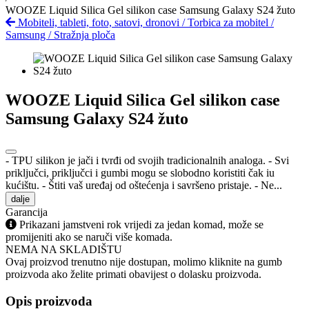
WOOZE Liquid Silica Gel silikon case Samsung Galaxy S24 žuto
Mobiteli, tableti, foto, satovi, dronovi
/
Torbica za mobitel
/
Samsung
/
Stražnja ploča
WOOZE Liquid Silica Gel silikon case
Samsung Galaxy S24 žuto
- TPU silikon je jači i tvrđi od svojih tradicionalnih analoga. - Svi
priključci, priključci i gumbi mogu se slobodno koristiti čak iu
kućištu. - Štiti vaš uređaj od oštećenja i savršeno pristaje. - Ne...
dalje
Garancija
Prikazani jamstveni rok vrijedi za jedan komad, može se
promijeniti ako se naruči više komada.
NEMA NA SKLADIŠTU
Ovaj proizvod trenutno nije dostupan, molimo kliknite na gumb
proizvoda ako želite primati obavijest o dolasku proizvoda.
Opis proizvoda