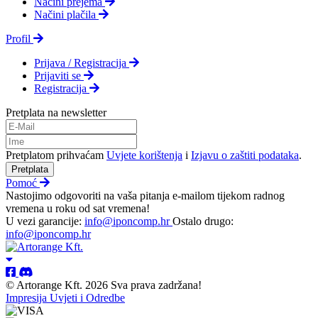
Načini prejema
Načini plačila
Profil
Prijava / Registracija
Prijaviti se
Registracija
Pretplata na newsletter
Pretplatom prihvaćam
Uvjete korištenja
i
Izjavu o zaštiti podataka
.
Pretplata
Pomoć
Nastojimo odgovoriti na vaša pitanja e-mailom tijekom radnog
vremena u roku od sat vremena!
U vezi garancije:
info@iponcomp.hr
Ostalo drugo:
info@iponcomp.hr
© Artorange Kft. 2026 Sva prava zadržana!
Impresija
Uvjeti i Odredbe