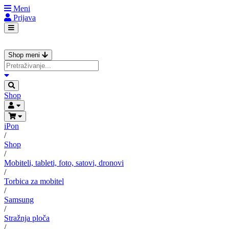
Meni
Prijava
Shop meni
Shop
iPon
/
Shop
/
Mobiteli, tableti, foto, satovi, dronovi
/
Torbica za mobitel
/
Samsung
/
Stražnja ploča
/